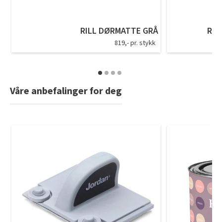
Tarkett Shade Eik Soft Beige Parkett
Bli inspirert av nye fargepaletter fra Årets Farge 2026!
RILL DØRMATTE GRÅ
RIV
819,- pr. stykk
Våre anbefalinger for deg