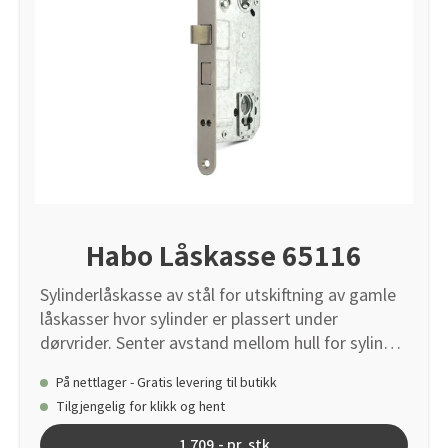
Habo Låskasse 65116
Sylinderlåskasse av stål for utskiftning av gamle
låskasser hvor sylinder er plassert under
dørvrider. Senter avstand mellom hull for sylinder
og dørvrider er 15 mm mindre enn for dagens
På nettlager - Gratis levering til butikk
standard på 105mm. For venstrehengslet
Tilgjengelig for klikk og hent
slagretning og sylinder med bakkantfeste.
Leveres med symmetrisk stolpe.
1 709,- pr. stk