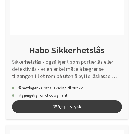
Habo Sikkerhetslås
Sikkerhetslås - også kjent som portierlås eller
detektivlås - er en enkel måte å begrense
tilgangen til et rom på uten å bytte låskasse.
Fungerer ved at man blokkerer nøkkelhullet.
På nettlager - Gratis levering til butikk
Selve låsen sitter fast på nøkkelen når den ikke er
Tilgjengelig for klikk og hent
i bruk. Sett inn nøkkelen i låskassen, vri om
nøkkelen og trekk den ut. Når låsen er montert,
359,- pr. stykk
er det ikke mulig å bruke standardnøkkelen til å
låse opp døren. Tilpasset innerdørlåskassene
62014, 62020, 62011, 62214 og
erstatningslåskasse 6410.