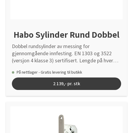
Habo Sylinder Rund Dobbel
Dobbel rundsylinder av messing for
gjennomgående innfesting. EN 1303 og 3522
(versjon 4 klasse 3) sertifisert. Lengde på hver
sylinder 31 mm. Diameter 39,8 mm. Leveres med
På nettlager - Gratis levering til butikk
5 stk nøkler. Kompletteres med Habo skruesett
av herdet stål og Habo sylinderkoppsett. (Kan
2 139,- pr. stk
ikke kombineres med sylinderkopper fra andre
produsenter.)