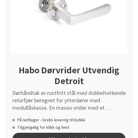
Habo Dørvrider Utvendig
Detroit
Dørhåndtak av rustfritt stål med dobbeltvirkende
returfjær beregnet for ytterdører med
modullåskasse. En massiv vrider med et
moderne preg. Med dobbeltvirkende returfjær
På nettlager - Gratis levering til butikk
fungerer dørhåndtaket også på låskasser hvor
Tilgjengelig for klikk og hent
forreiling skjer ved at dørhåndtaket løftes.
Tilpasset dørtykkelse 38-70 mm. Bygger ut 60