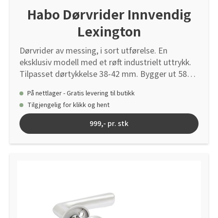
Habo Dørvrider Innvendig
Lexington
Dørvrider av messing, i sort utførelse. En
eksklusiv modell med et røft industrielt uttrykk.
Tilpasset dørtykkelse 38-42 mm. Bygger ut 58
mm. Finnes også som knopp, møbelhåndtak og
På nettlager - Gratis levering til butikk
krok. Benytt alltid lengst mulig vriderpinne ved
Tilgjengelig for klikk og hent
montering.
999,- pr. stk