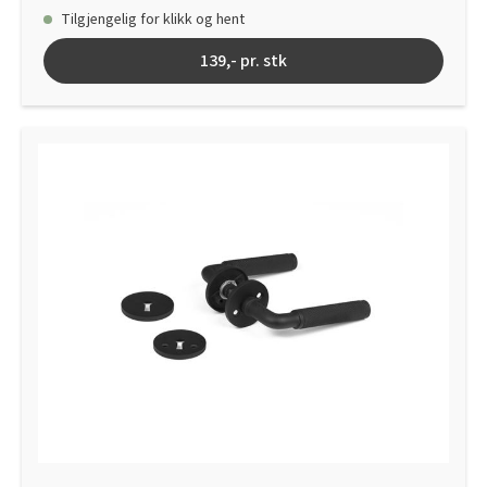
og 7 stk. blå 95x22x1 mm).
Tilgjengelig for klikk og hent
139,- pr. stk