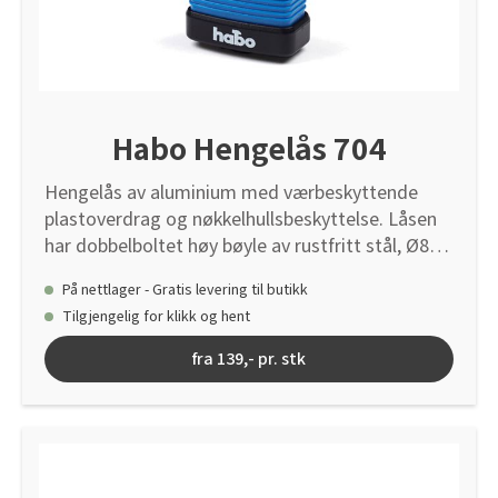
Habo Hengelås 704
Hengelås av aluminium med værbeskyttende
plastoverdrag og nøkkelhullsbeskyttelse. Låsen
har dobbelboltet høy bøyle av rustfritt stål, Ø8
mm. Leveres med 2 stk. nøkler pr. lås. Egnet for
På nettlager - Gratis levering til butikk
bruk både inn- og utendørs.
Tilgjengelig for klikk og hent
fra 139,- pr. stk