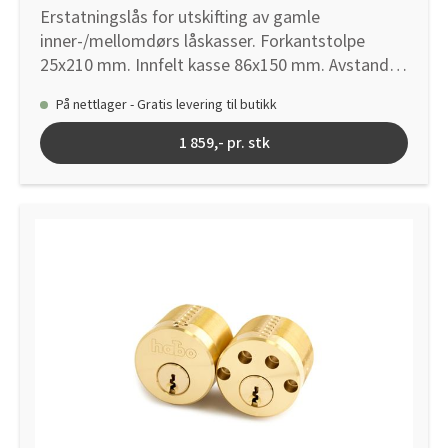
Erstatningslås for utskifting av gamle
inner-/mellomdørs låskasser. Forkantstolpe
25x210 mm. Innfelt kasse 86x150 mm. Avstand
fra stolpe til senter vriderpinne 60 mm. Kan
På nettlager - Gratis levering til butikk
benyttes med WC-garnityr. Låskassen leveres
komplett med sluttstykke og nøkkel og for høyre
1 859,- pr. stk
slagretning. Kan endres til venstre ved å løsne en
skrue.