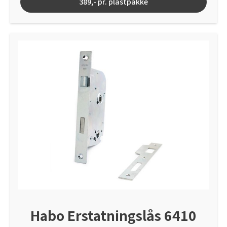
389,- pr. plastpakke
mm.
Habo Erstatningslås 6410