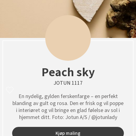
Slik legger du korkgulv
Inspirasjon
Kundeservice
Beise terrasse
Book interiørkonsulent
Kundeservice
Legge klikkvinyl
Populære beige farger
Hjemlevering
Male vegg
Hjemlevering
Legge laminat
Farger til barnerom
Book interiørkonsulent
Book interiørkonsulent
Vår YouTube-kanal
Få hjelp
Blåfarger
Slik gjør du uteplassen klar – se tips og bli inspirert
Finn din butikk
Kalkmaling
Få hjelp
Kundeservice
Peach sky
Finn din butikk
Få hjelp
Hjemlevering
JOTUN 1117
Kundeservice
Finn din butikk
Book interiørkonsulent
En nydelig, gylden ferskenfarge – en perfekt
Hjemlevering
blanding av gult og rosa. Den er frisk og vil poppe
Kundeservice
i interiøret og vil bringe en glad følelse av sol i
Book interiørkonsulent
Hjemlevering
hjemmet ditt. Foto: Jotun A/S / @jotunlady
Book interiørkonsulent
Kjøp maling
MÅNEDENS GULV I AUGUST: