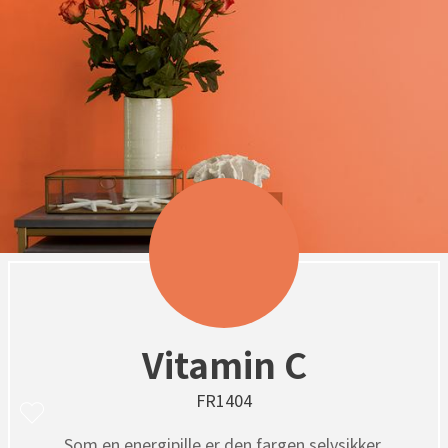
Vitamin C
FR1404
Som en energipille er den fargen selvsikker,