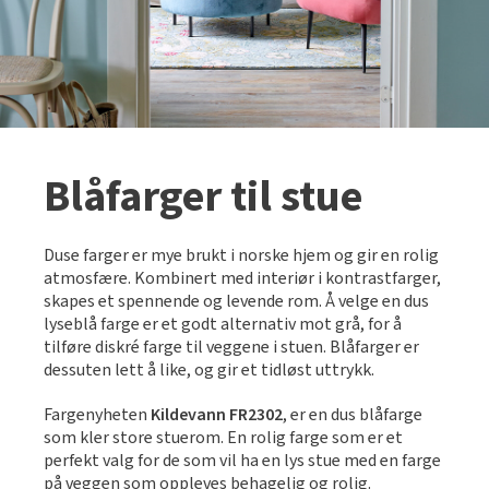
Blåfarger til stue
Duse farger er mye brukt i norske hjem og gir en rolig
atmosfære. Kombinert med interiør i kontrastfarger,
skapes et spennende og levende rom. Å velge en dus
lyseblå farge er et godt alternativ mot grå, for å
tilføre diskré farge til veggene i stuen. Blåfarger er
dessuten lett å like, og gir et tidløst uttrykk.
Fargenyheten
Kildevann FR2302
, er en dus blåfarge
som kler store stuerom. En rolig farge som er et
perfekt valg for de som vil ha en lys stue med en farge
på veggen som oppleves behagelig og rolig.