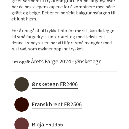
gir et varmere uttrykk enn grått. Brune fargenyanser
har de beste egenskapene for å kombinere med både
grått og beige. Det er en perfekt bakgrunnsfargen til
et lunt hjem.
For å unngå at uttrykket blir for mørkt, kan du legge
til små fargedryss i interiøret og med tekstiler. I
denne trendy stuen har vi tilført små mengder med
rustrød, som mykner opp inntrykket.
Årets Farge 2024 - Ønsketegn
Les også:
Ønsketegn
FR2406
Franskbrent
FR2506
Rioja
FR1956