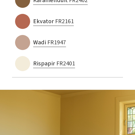
Karamellduft
FR2402
Ekvator
FR2161
Wadi
FR1947
Rispapir
FR2401