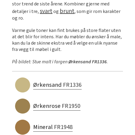
stor trend de siste årene. Kombiner gjerne med
svart
brunt
detaljer i tre,
og
, som gir rom karakter
og ro.
Varme gule toner kan fint brukes på store flater uten
at det blir for intens. Har du møbler du ønsker å male,
kan du la de skinne ekstra ved å velge en ulik nyanse
fra vegg til møbel i gult.
På bildet: Stue malt i fargen
Ørkensand FR1336
.
Ørkensand
FR1336
Ørkenrose
FR1950
Mineral
FR1948