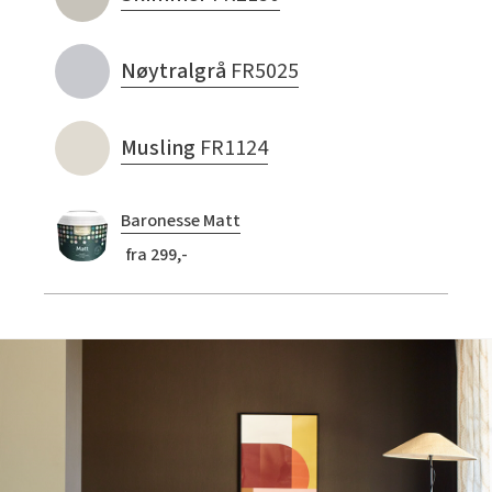
Nøytralgrå
FR5025
Musling
FR1124
Baronesse Matt
fra 299,-