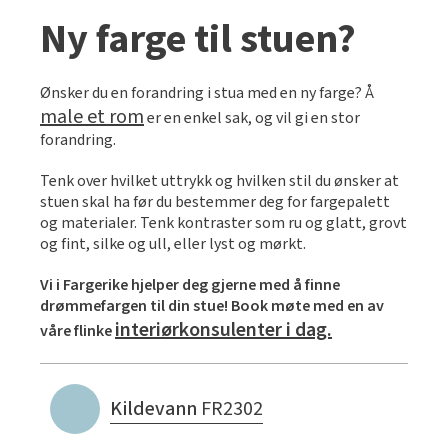
Slik legger du korkgulv
Inspirasjon
Kundeservice
Beise terrasse
Ny farge til stuen?
Book interiørkonsulent
Kundeservice
Legge klikkvinyl
Populære beige farger
Hjemlevering
Male vegg
Hjemlevering
Legge laminat
Ønsker du en forandring i stua med en ny farge? Å
Farger til barnerom
Book interiørkonsulent
male et rom
er en enkel sak, og vil gi en stor
Book interiørkonsulent
Vår YouTube-kanal
Få hjelp
forandring.
Blåfarger
Slik gjør du uteplassen klar – se tips og bli inspirert
Finn din butikk
Tenk over hvilket uttrykk og hvilken stil du ønsker at
Kalkmaling
stuen skal ha før du bestemmer deg for fargepalett
Få hjelp
Kundeservice
og materialer. Tenk kontraster som ru og glatt, grovt
og fint, silke og ull, eller lyst og mørkt.
Finn din butikk
Få hjelp
Hjemlevering
Vi i Fargerike hjelper deg gjerne med å finne
Kundeservice
Finn din butikk
Book interiørkonsulent
drømmefargen til din stue!
Book møte med en av
interiørkonsulenter i dag.
våre flinke
Hjemlevering
Kundeservice
Book interiørkonsulent
Hjemlevering
Kildevann
FR2302
Book interiørkonsulent
MÅNEDENS GULV I AUGUST: