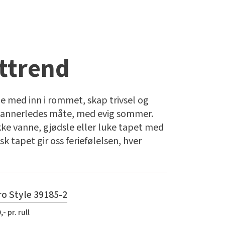
ttrend
e med inn i rommet, skap trivsel og
 annerledes måte, med evig sommer.
kke vanne, gjødsle eller luke tapet med
sk tapet gir oss feriefølelsen, hver
o Style 39185-2
,- pr. rull