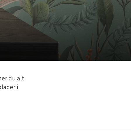
ner du alt
blader i