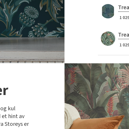
Trea
1 029
Trea
1 029
er
 og kul
et hint av
a Storeys er