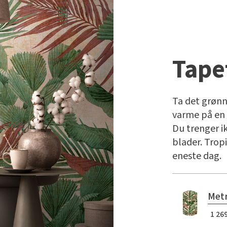
Tape
Ta det grønn
varme på en
Du trenger i
blader. Tropi
eneste dag.
Metr
1 269