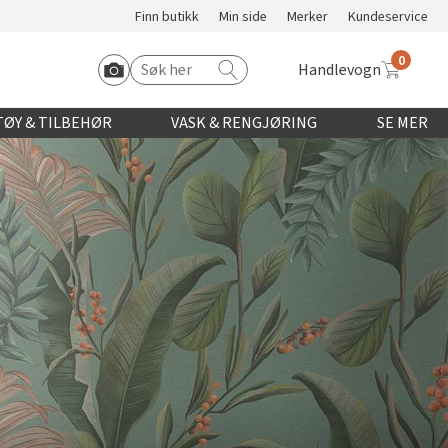
Finn butikk
Min side
Merker
Kundeservice
0
Handlevogn
Søk etter:
Start Roomvo
ØY & TILBEHØR
VASK & RENGJØRING
SE MER