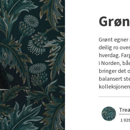
Grøn
Grønt egner s
deilig ro ove
hverdag. Farg
i Norden, bå
bringer det 
balansert st
kolleksjonen
Trea
1 029