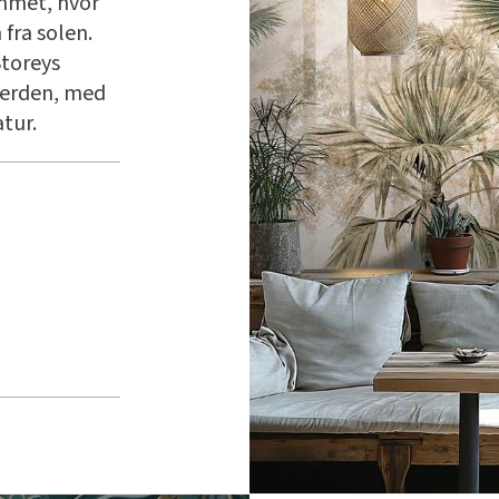
ommet, hvor
fra solen.
Storeys
 verden, med
atur.