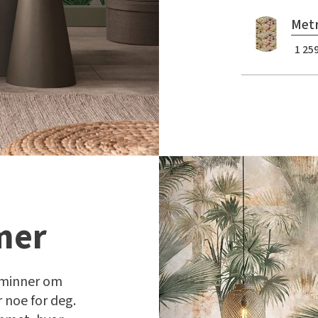
Metr
1 259
mer
 minner om
 noe for deg.