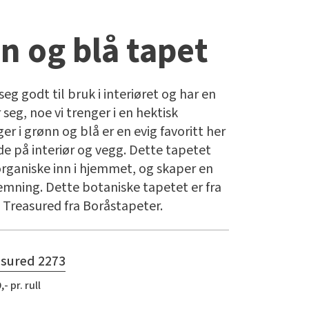
n og blå tapet
eg godt til bruk i interiøret og har en
r seg, noe vi trenger i en hektisk
er i grønn og blå er en evig favoritt her
de på interiør og vegg. Dette tapetet
organiske inn i hjemmet, og skaper en
emning. Dette botaniske tapetet er fra
 Treasured fra Boråstapeter.
sured 2273
,- pr. rull