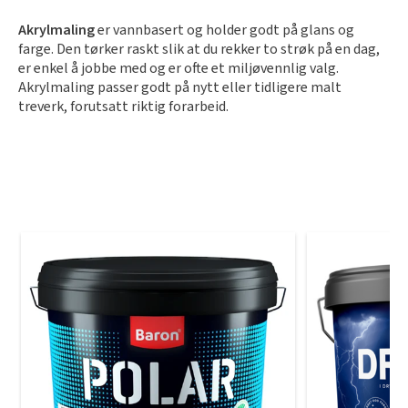
Slik legger du korkgulv
Inspirasjon
Kundeservice
Beise terrasse
Akrylmaling
er vannbasert og holder godt på glans og
Book interiørkonsulent
Kundeservice
Legge klikkvinyl
farge. Den tørker raskt slik at du rekker to strøk på en dag,
Populære beige farger
Hjemlevering
Male vegg
er enkel å jobbe med og er ofte et miljøvennlig valg.
Hjemlevering
Legge laminat
Akrylmaling passer godt på nytt eller tidligere malt
Farger til barnerom
Book interiørkonsulent
treverk, forutsatt
riktig forarbeid.
Book interiørkonsulent
Vår YouTube-kanal
Få hjelp
Blåfarger
Slik gjør du uteplassen klar – se tips og bli inspirert
Finn din butikk
Kalkmaling
Få hjelp
Kundeservice
Finn din butikk
Få hjelp
Hjemlevering
Kundeservice
Finn din butikk
Book interiørkonsulent
Hjemlevering
Kundeservice
Book interiørkonsulent
Hjemlevering
Book interiørkonsulent
MÅNEDENS GULV I AUGUST: