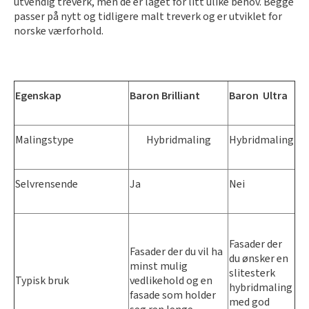
utvendig treverk, men de er laget for litt ulike behov. Begge
passer på nytt og tidligere malt treverk og er utviklet for
norske værforhold.
Egenskap
Baron
Brilliant
Baron
Ultra
Malingstype
Hybridmaling
Hybridmaling
Selvrensende
Ja
Nei
Fasader der
Fasader der du vil ha
du ønsker en
minst mulig
slitesterk
Typisk
bruk
vedlikehold og en
hybridmaling
fasade som holder
med god