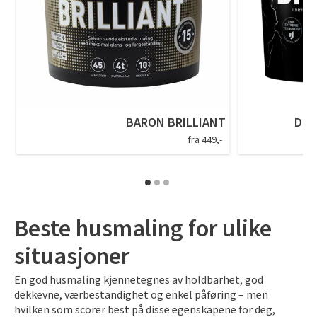
BARON BRILLIANT
DRY
fra 449,-
Beste husmaling for ulike
situasjoner
En god husmaling kjennetegnes av holdbarhet, god
dekkevne, værbestandighet og enkel påføring – men
hvilken som scorer best på disse egenskapene for deg,