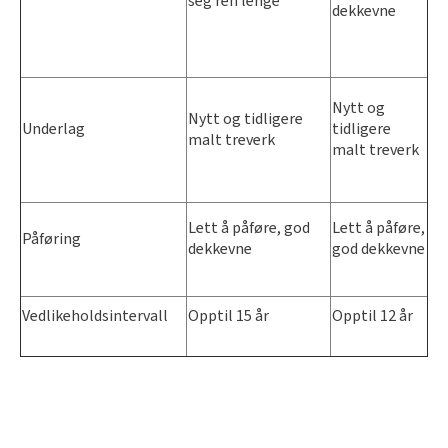
seg ren lenge
dekkevne
Nytt og
Nytt og tidligere
Underlag
tidligere
malt treverk
malt treverk
Lett å påføre, god
Lett å påføre,
Påføring
dekkevne
god dekkevne
Vedlikeholdsintervall
Opptil 15 år
Opptil 12 år