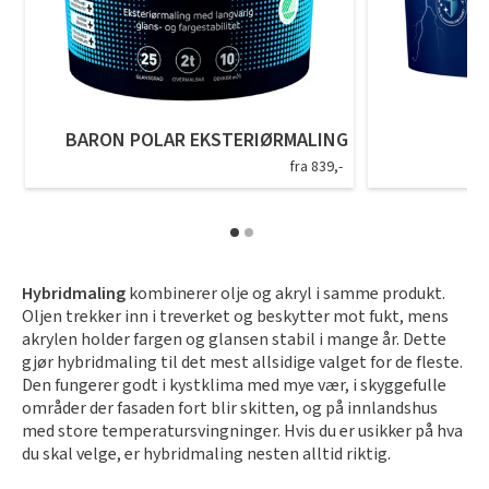
Tarkett Shade Eik Soft Beige Parkett
Bli inspirert av nye fargepaletter fra Årets Farge 2026!
BARON POLAR EKSTERIØRMALING
fra 839,-
Hybridmaling
kombinerer olje og akryl i samme produkt.
Oljen trekker inn i treverket og beskytter mot fukt, mens
akrylen holder fargen og glansen stabil i mange år. Dette
gjør hybridmaling til det mest allsidige valget for de fleste.
Den fungerer godt i kystklima med mye vær, i skyggefulle
områder der fasaden fort blir skitten, og på
innlandshus
med store temperatursvingninger. Hvis du er usikker på hva
du skal velge, er hybridmaling nesten alltid riktig.