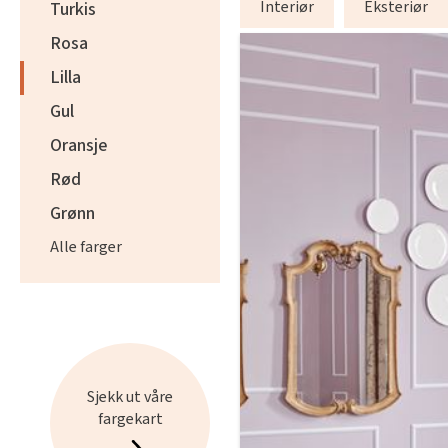
Interiør
Eksteriør
Turkis
appArea
Rosa
Lilla
Gul
Oransje
Rød
Grønn
Alle farger
Sjekk ut våre
fargekart