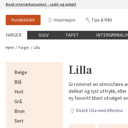
Book interiørkonsulent - raskt og enkelt
Kundeklubb
Inspirasjon
Tips & Råd
Globalnavigasjon mobil
FARGER
GULV
TAPET
INTERIØRMALI
Hjem
Farger
Lilla
Lilla
Beige
Blå
Gi rommet en atmosfære av l
delikat og lyst uttrykk, eller
Hvit
ny favoritt blant utvalget av 
Grå
Diskré lilla med Aftentur
Brun
Sort