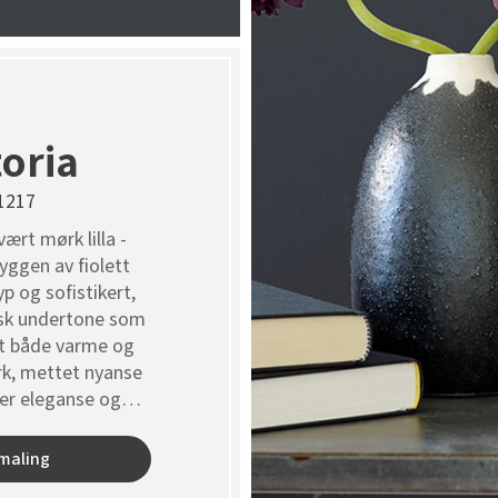
toria
1217
vært mørk lilla -
ggen av fiolett
yp og sofistikert,
sk undertone som
t både varme og
rk, mettet nyanse
er eleganse og
bde.
 maling