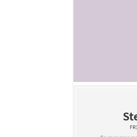
St
FR