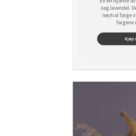
En en nyanse av
seg lavendel. D
nøytral farge 
fargene 
Kjøp