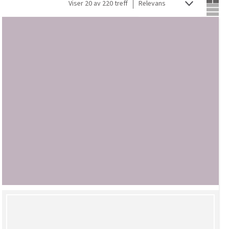
Viser 20 av 220 treff
Bruk de