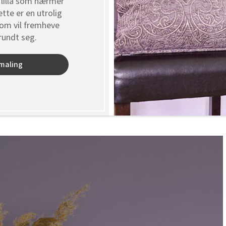
 lilla som nærmer
ette er en utrolig
som vil fremheve
rundt seg.
 maling