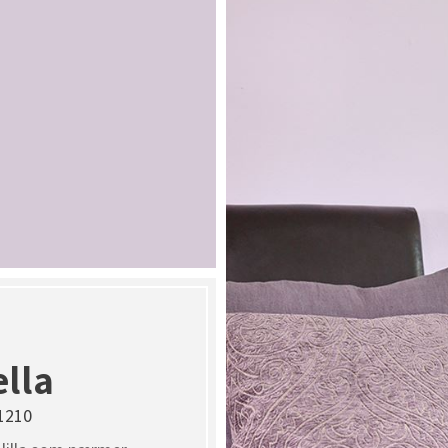
ella
1210