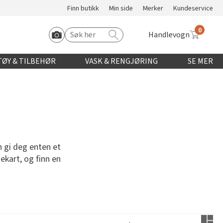
Finn butikk
Min side
Merker
Kundeservice
0
Handlevogn
Søk etter:
Start Roomvo
ØY & TILBEHØR
VASK & RENGJØRING
SE MER
n gi deg enten et
gekart, og finn en
Bruk in