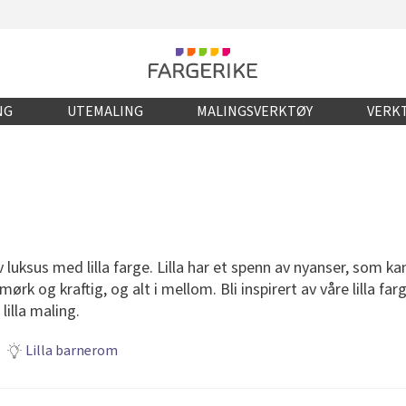
NG
UTEMALING
MALINGSVERKTØY
VERKT
uksus med lilla farge. Lilla har et spenn av nyanser, som ka
 mørk og kraftig, og alt i mellom. Bli inspirert av våre lilla far
lilla maling.
Lilla barnerom