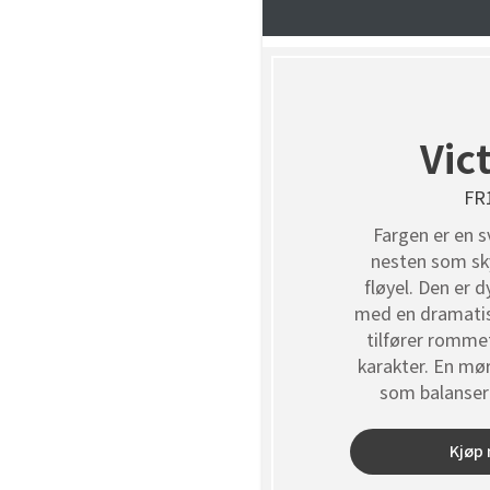
Vic
FR
Fargen er en s
nesten som sky
fløyel. Den er d
med en dramati
tilfører romme
karakter. En mø
som balanser
dy
Kjøp