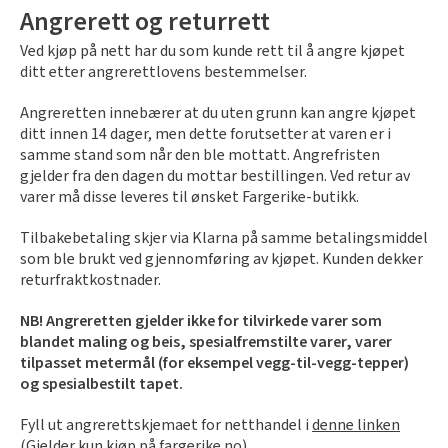
Rullegardin
Sparkel til treverk
Angrerett og returrett
Tapet med blader
Ved kjøp på nett har du som kunde rett til å angre kjøpet
Lær om kalkmaling
Sort
Kork
Beis
Tilbehør
Elektroverktøy
Bilpleie
Lamell
ditt etter angrerettlovens bestemmelser.
Gjør det selv!
Angreretten innebærer at du uten grunn kan angre kjøpet
Årets Fargekart 2026
Persienner
Utendørsfavoritter
Turkis
Herdet tregulv
Håndverktøy
Tekstiler
Inspirasjon til tapet
Sparkle veggen
ditt innen 14 dager, men dette forutsetter at varen er i
Inspirasjon til malingsverktøy
samme stand som når den ble mottatt. Angrefristen
Barnerom
Bostik Akryl Premium A990
Silhouette gardin
gjelder fra den dagen du mottar bestillingen. Ved retur av
Hyttemagasin
Utstyr for å male inne
Rosa
Metallister
Arbeidsklær
Skadedyr
Inspirasjon til maling
varer må disse leveres til ønsket Fargerike-butikk.
Bambus spiletapet
Sparkel for hull
Pensel med ergonomisk grep
Duo rullegardiner
Farger til panel
Tilbakebetaling skjer via Klarna på samme betalingsmiddel
Tapet til stue
Monteringslim
Lilla
Underlag
Gulvtilbehør
Inspirasjon til utemaling
som ble brukt ved gjennomføring av kjøpet. Kunden dekker
Hvordan sprøytemale
Varme farger i harmoni
Inspirasjon til vask
returfraktkostnader.
Blå tapeter
Husfarger
Artikler om solskjerming
Hvordan velge riktig pensel
Farger til stue
Årlig vask av hus utvendig
NB! Angreretten gjelder ikke for tilvirkede varer som
Gul
Fotlist
Festemidler
Få hjelp
Grønne tapeter
Fargetrender eksteriør
blandet maling og beis, spesialfremstilte varer, varer
Solskjerming til hytte
Årets Farge 2026
Vaske hus før maling
tilpasset metermål (for eksempel vegg-til-vegg-tepper)
Finn din butikk
Beisfarger
og spesialbestilt tapet.
Oransje
Ute
Strøsand & veisalt
Gjør det selv!
Motorisert solskjerming
Fargekart
Årlig vask av terrasse
Kundeservice
Gjør det selv!
Fyll ut angrerettskjemaet for netthandel i
denne linken
Farger til terrasse
Når kan jeg male ute?
Luxaflex gardiner
Rense terrasse før beising
(Gjelder kun kjøp på fargerike.no).