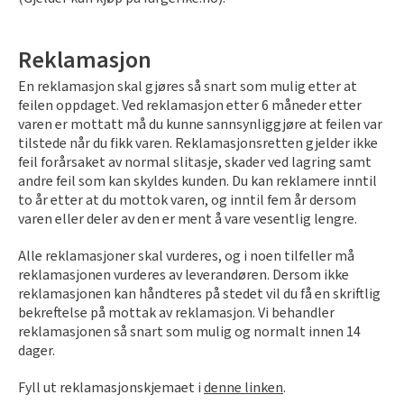
Gulvtyper hos Fargerike
Rød
Batterier
Hjemlevering
Hvordan tapetsere
Farger til uterommet
Slik velger du riktig husmaling
Fargerikes gardinguide
Gjør det selv!
Vask med skumkanon
Book interiørkonsulent
Sparkle før tapetsering
Reklamasjon
Male taket
Grønn
Farger til gardin
Hvordan male vegg
Inspirasjon til gulv
Hva er tapetrapport?
Inspirasjon til verktøy
En reklamasjon skal gjøres så snart som mulig etter at
Gjør det selv!
Male kjøkkenfronter
Pagunette Floral Collection X Fargerike
Hvordan male panel
feilen oppdaget. Ved reklamasjon etter 6 måneder etter
Gjør det selv!
Alt du må vite om herdet tregulv
Våre tapettyper
Leggesett til gulv
Årets farge 2026
varen er mottatt må du kunne sannsynliggjøre at feilen var
Beise terrassen
Malersprøyte
Hvordan male trapp
tilstede når du fikk varen. Reklamasjonsretten gjelder ikke
Tekstilfarge
Årets gulvtrender
Tapetlim
Slipekloss for småjobber
feil forårsaket av normal slitasje, skader ved lagring samt
Male huset utvendig
Få hjelp
Hvordan male tak
andre feil som kan skyldes kunden. Du kan reklamere inntil
Åpne tette avløp
Laminat, klikkvinyl eller kork?
Fargekart
Reparasjonssett til gulv
to år etter at du mottok varen, og inntil fem år dersom
Hvordan bruke SiOO:X
Få hjelp
Finn din butikk
Vår YouTube-kanal
varen eller deler av den er ment å vare vesentlig lengre.
Fjerne alger, mose og svartsopp
Trendy teppegulv
Få hjelp
Vis alle fargekart
Riktig verktøy til utejobben
Male grunnmuren
Finn din butikk
Kundeservice
Alle reklamasjoner skal vurderes, og i noen tilfeller må
Båtpuss steg for steg
Finn din butikk
Se vår gulvkatalog
Fargekart interiør
reklamasjonen vurderes av leverandøren. Dersom ikke
Vår YouTube-kanal
Kundeservice
Få hjelp
Hjemlevering
reklamasjonen kan håndteres på stedet vil du få en skriftlig
Vår YouTube-kanal
Kundeservice
Fargekart eksteriør
Gjør det selv!
bekreftelse på mottak av reklamasjon. Vi behandler
Hjemlevering
Finn din butikk
Book interiørkonsulent
reklamasjonen så snart som mulig og normalt innen 14
Gjør det selv!
Hjemlevering
Male hus
Fargekart beis
Få hjelp
dager.
Book interiørkonsulent
Kundeservice
Få hjelp
Hvordan legge parkett
Book interiørkonsulent
Finn din butikk
Legge parkett
Fyll ut reklamasjonskjemaet i
denne linken
.
Hjemlevering
Finn din butikk