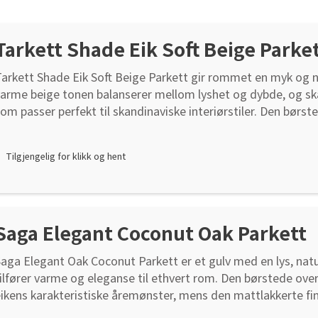
Tarkett Shade Eik Soft Beige Parke
arkett Shade Eik Soft Beige Parkett gir rommet en myk og n
arme beige tonen balanserer mellom lyshet og dybde, og ska
om passer perfekt til skandinaviske interiørstiler. Den børst
remhever eikens naturlige struktur, mens Proteco Natura-o
ir en matt og slitesterk finish som tåler daglig bruk. Inspire
Tilgjengelig for klikk og hent
aturlige pigmenter, tilfører dette gulvet en sofistikert ro til 
arkett Shade Eik Soft Beige Parkett er et ideelt valg for deg
en ikke hvit parkett, som smelter sømløst inn i både moder
mgivelser. Enten du ønsker en varm base for minimalisme ell
Saga Elegant Coconut Oak Parkett
il mørkere elementer, vil dette gulvet gi hjemmet ditt en tid
nderlag for varig kvalitet Fuktsperre: Fuktsperre skal alltid 
aga Elegant Oak Coconut Parkett er et gulv med en lys, nat
ndergulvet er sementbasert, som betong, lettbetongbjelke
ilfører varme og eleganse til ethvert rom. Den børstede ove
vrettingsmasse. Den er også nødvendig ved gulv over fukti
ikens karakteristiske åremønster, mens den mattlakkerte fi
om vaskerom og fyrrom, samt ved gulv med innebygde eller 
aglig slitasje og gir en behagelig følelse under føttene. V-fug
ulvvarme. Fuktsperre skal også brukes på bjelkelag over kr