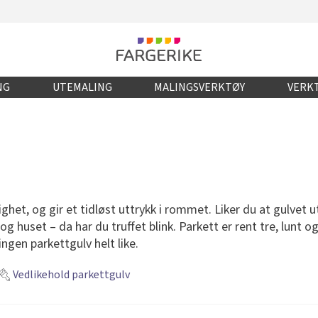
NG
UTEMALING
MALINGSVERKTØY
VERKT
het, og gir et tidløst uttrykk i rommet. Liker du at gulvet ut
g huset – da har du truffet blink. Parkett er rent tre, lunt o
r ingen parkettgulv helt like.
Vedlikehold parkettgulv