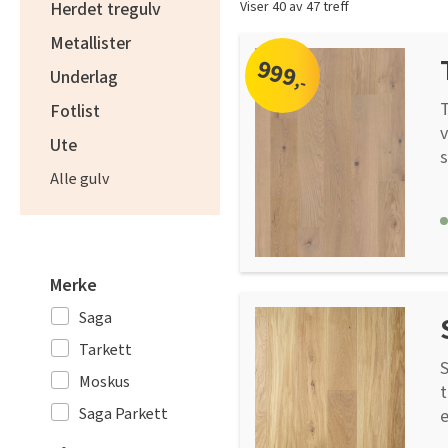
Viser 40 av 47 treff
Herdet tregulv
Metallister
999
Underlag
,-
T
Fotlist
v
Ute
s
Alle gulv
f
g
n
T
m
Merke
o
Saga
t
u
Tarkett
S
u
Moskus
t
a
Saga Parkett
e
s
d
g