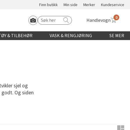
Finn butikk
Min side
Merker
Kundeservice
0
Handlevogn
Søk etter:
Start Roomvo
ØY & TILBEHØR
VASK & RENGJØRING
SE MER
vikler sjel og
g godt. Og siden
Bruk in