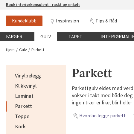
Book interiørkonsulent - raskt og enkelt
Kundeklubb
Inspirasjon
Tips & Råd
Globalnavigasjon mobil
FARGER
GULV
TAPET
INTERIØRMALI
Hjem
Gulv
Parkett
Parkett
Vinylbelegg
Klikkvinyl
Parkettgulv eldes med verdig
vokser i takt med både deg o
Laminat
ingen trær er like, blir helle
Parkett
Hvordan legge parkett
Teppe
Kork