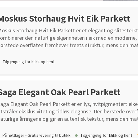
or å hindre sand og grus i å ripe opp overflaten. Møbelknott
eskyttelsesplater under kontorstoler skal brukes for å minime
Moskus Storhaug Hvit Eik Parkett
oskus Storhaug Hvit Eik Parkett er et elegant og slitesterk
ombinerer den naturlige skjønnheten i eik med en moderne, 
ørstede overflaten fremhever treets struktur, mens den matt
t eksklusivt og dempet uttrykk. Minifas på langsidene tilfør
aturlig flyt mellom bordene. Gulvet har en total tykkelse p
Tilgjengelig for klikk og hent
litesjikt på 2,5 mm, noe som gir høy slitestyrke og lang leve
bredde på 155 mm og en lengde på 1850 mm, noe som gir et
pen romfølelse. Riktig underlag for stabilitet og holdbarhet 
Saga Elegant Oak Pearl Parkett
lltid benyttes ved sementbasert undergulv som betong, let
vrettingsmasse. Den er også nødvendig ved gulv over fukti
aga Elegant Oak Pearl Parkett er en lys, hvitpigmentert eik
ulvvarmeinstallasjoner og bjelkelag over kryprom. Fuktsper
tstråler eksklusivitet og tidløs eleganse. Den børstede over
ldringsbestandig PE-folie med en minimumstykkelse på 0,2
aturlige årringene og gir en autentisk tekstur, mens den mat
tabilt undergulv: Underlaget skal være plant med maksimal
eskytter mot daglig slitasje og gir en behagelig følelse und
n avstand på 2 meter. Eventuelle ujevnheter må utbedres før
uger på alle fire sider skapes et definert og harmonisk uttryk
ulvvarme: Gulvet kan legges på elektrisk og vannbåren gul
På nettlager - Gratis levering til butikk
Tilgjengelig for klikk og hent