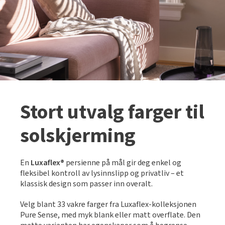
Slik legger du korkgulv
Inspirasjon
Kundeservice
Beise terrasse
Book interiørkonsulent
Kundeservice
Legge klikkvinyl
Populære beige farger
Hjemlevering
Male vegg
Hjemlevering
Legge laminat
Farger til barnerom
Book interiørkonsulent
Book interiørkonsulent
Vår YouTube-kanal
Få hjelp
Blåfarger
Slik gjør du uteplassen klar – se tips og bli inspirert
Finn din butikk
Kalkmaling
Stort utvalg farger til
Få hjelp
Kundeservice
Finn din butikk
solskjerming
Få hjelp
Hjemlevering
Kundeservice
Finn din butikk
Book interiørkonsulent
En
Luxaflex®
persienne på mål gir deg enkel og
Hjemlevering
Kundeservice
fleksibel kontroll av lysinnslipp og privatliv – et
klassisk design som passer inn overalt.
Book interiørkonsulent
Hjemlevering
Velg blant 33 vakre farger fra Luxaflex-kolleksjonen
Book interiørkonsulent
Pure Sense, med myk blank eller matt overflate. Den
MÅNEDENS GULV I AUGUST: