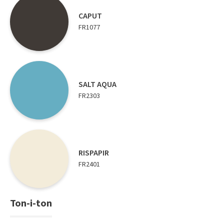
Tarkett Shade Eik Soft Beige Parkett
CAPUT
Bli inspirert av nye fargepaletter fra Årets Farge 2026!
FR1077
SALT AQUA
FR2303
RISPAPIR
FR2401
Ton-i-ton