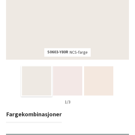
Tarkett Shade Eik Soft Beige Parkett
Bli inspirert av nye fargepaletter fra Årets Farge 2026!
S0603-Y80R
NCS-farge
1/3
Fargekombinasjoner