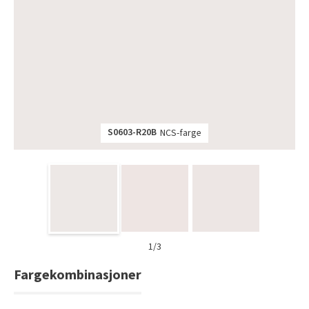
Tarkett Shade Eik Soft Beige Parkett
Bli inspirert av nye fargepaletter fra Årets Farge 2026!
S0603-R20B
NCS-farge
1/3
Fargekombinasjoner