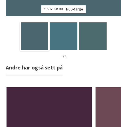
S6020-B10G
NCS-farge
1/3
Andre har også sett på