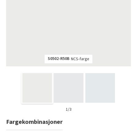
Tarkett Shade Eik Soft Beige Parkett
Bli inspirert av nye fargepaletter fra Årets Farge 2026!
S0502-R50B
NCS-farge
1/3
Fargekombinasjoner