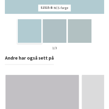
S1515-B
NCS-farge
1/3
Andre har også sett på