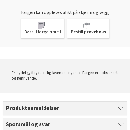
Gulvtyper hos Fargerike
Rød
Batterier
Hjemlevering
Hvordan tapetsere
Farger til uterommet
Slik velger du riktig husmaling
Fargerikes gardinguide
Gjør det selv!
Vask med skumkanon
Fargen kan oppleves ulikt på skjerm og vegg
Book interiørkonsulent
Sparkle før tapetsering
Male taket
Grønn
Farger til gardin
Hvordan male vegg
Inspirasjon til gulv
Hva er tapetrapport?
Inspirasjon til verktøy
Gjør det selv!
Bestill fargelamell
Bestill prøveboks
Male kjøkkenfronter
Pagunette Floral Collection X Fargerike
Hvordan male panel
Gjør det selv!
Alt du må vite om herdet tregulv
Våre tapettyper
Leggesett til gulv
Årets farge 2026
Beise terrassen
Malersprøyte
Hvordan male trapp
Tekstilfarge
Årets gulvtrender
Tapetlim
Slipekloss for småjobber
Male huset utvendig
Få hjelp
Hvordan male tak
Åpne tette avløp
Laminat, klikkvinyl eller kork?
Fargekart
Reparasjonssett til gulv
Hvordan bruke SiOO:X
Få hjelp
Finn din butikk
Vår YouTube-kanal
Fjerne alger, mose og svartsopp
Trendy teppegulv
Få hjelp
En nydelig, fløyelsaktig lavendel -nyanse. Fargen er sofistikert
Vis alle fargekart
Riktig verktøy til utejobben
Male grunnmuren
Finn din butikk
og henrivende.
Kundeservice
Båtpuss steg for steg
Finn din butikk
Se vår gulvkatalog
Fargekart interiør
Vår YouTube-kanal
Kundeservice
Få hjelp
Hjemlevering
Vår YouTube-kanal
Kundeservice
Fargekart eksteriør
Gjør det selv!
Hjemlevering
Finn din butikk
Book interiørkonsulent
Produktanmeldelser
Gjør det selv!
Hjemlevering
Male hus
Fargekart beis
Få hjelp
Book interiørkonsulent
Kundeservice
Få hjelp
Hvordan legge parkett
Book interiørkonsulent
Finn din butikk
Legge parkett
Spørsmål og svar
Hjemlevering
Finn din butikk