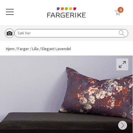
ELEGANT LAVENDEL
0
Meny
FR1301
Globalnavigasjon mobil
Farger
Gulv
Tapet
Interiørmaling
Utemaling
Malingsverktøy
Verktøy & tilbehør
Vask & rengjøring
Sparkel & lim
Solskjerming
Søk etter:
Start Roomvo
Tilbake til hovedmeny
Tilbake til hovedmeny
Tilbake til hovedmeny
Tilbake til hovedmeny
Tilbake til hovedmeny
Tilbake til hovedmeny
Tilbake til hovedmeny
Tilbake til hovedmeny
Tilbake til hovedmeny
Tilbake til hovedmeny
Hjem
Farger
Lilla
Elegant Lavendel
Vis oversikt over all solskjerming
Beige
Vinylbelegg
Vinyltapet
Vegg & takmaling
Tre & fasade
Pensler
Knagger, knotter og bordben
Rengjøringsmidler
Lim & fug
Duette® plisségardin
Blå
Klikkvinyl
Fibertapet
Spraymaling
Grunning & impregnering
Tape
Postkasse og husmerking
Koster & børster
Sparkel
Utvendig solskjerming
Hvit
Laminat
Overmalbar
Gulvmaling
Murmaling
Malerruller
Sparkel & fliseverktøy
Malingsfjerner
Inspirasjon til sparkel og lim
Plisségardin
Tapetlim
Grå
Parkett
Veggbekledning
Beis & voks
Båtpleie
Malekar & bøtter
Lim & fugeverktøy
Vanningsutstyr
Liftgardin
Sparkel til ujevnheter
Blå tapeter
Brun
Teppe
Grunning
Metall
Malersprøyte
Dørvridere og lås
Avfallsekker