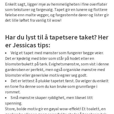
Enkelt sagt, ligger mye av hemmeligheten i fine overflater
som teksturer og fargevalg. Tapet gir en lunere og flottere
følelse enn malte vegger, og fargestemte dører og lister gir
det lille løftet fra vanlig til wow!
Har du lyst til å tapetsere taket? Her
er Jessicas tips:
Velg et tapet med mønster som fungerer begge veier.
Det er kjedelig med biler som står på hodet eller en
blomsterbukett på tørk. Evighetsmønstre, som vist i denne
garderoben er perfekt, men også organiske mønstre med
blomster eller generiske motiv egner seg godt.
Det er lettest å plukke tapetet først. Da velger du enkelt
en tone fra denne som du kan bruke som grunnfarge i
rommet.
Små mønstre skaper ryddighet, men likevel litt
spenning.
Store, bolde motiv gir en gøyal wow-effekt! Et toalett, en