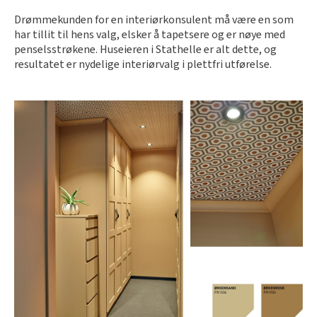
Slik legger du korkgulv
Inspirasjon
Kundeservice
Beise terrasse
Drømmekunden for en interiørkonsulent må være en som
Book interiørkonsulent
Kundeservice
har tillit til hens valg, elsker å tapetsere og er nøye med
Legge klikkvinyl
Populære beige farger
Hjemlevering
Male vegg
penselsstrøkene. Huseieren i Stathelle er alt dette, og
Hjemlevering
resultatet er nydelige interiørvalg i plettfri utførelse.
Legge laminat
Farger til barnerom
Book interiørkonsulent
Book interiørkonsulent
Vår YouTube-kanal
Få hjelp
Blåfarger
Slik gjør du uteplassen klar – se tips og bli inspirert
Finn din butikk
Kalkmaling
Få hjelp
Kundeservice
Finn din butikk
Få hjelp
Hjemlevering
Kundeservice
Finn din butikk
Book interiørkonsulent
Hjemlevering
Kundeservice
Book interiørkonsulent
Hjemlevering
Book interiørkonsulent
MÅNEDENS GULV I AUGUST: