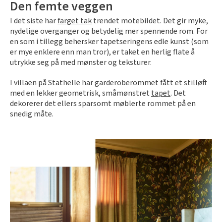
Den femte veggen
I det siste har
farget tak
trendet motebildet. Det gir myke,
nydelige overganger og betydelig mer spennende rom. For
en som i tillegg behersker tapetseringens edle kunst (som
er mye enklere enn man tror), er taket en herlig flate å
utrykke seg på med mønster og teksturer.
I villaen på Stathelle har garderoberommet fått et stilløft
med en lekker geometrisk, småmønstret
tapet
. Det
dekorerer det ellers sparsomt møblerte rommet på en
snedig måte.