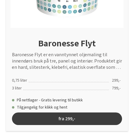
Baronesse Flyt
Baronesse Flyt er en vanntynnet oljemaling til
innendørs bruk på tre, panel og interiør. Produktet gir
en hard, slitesterk, klebefri, elastisk overflate som er
tilgjengelig med matt, silkematt eller halvblank
glans. Baronesse Flyt brukes på panel, skap,
0,75 liter
299,-
innredninger, dører, vinduer, karmer, listverk eller
3 liter
799,-
grunnet jern innendørs.
På nettlager - Gratis levering til butikk
Tilgjengelig for klikk og hent
fra 299,-