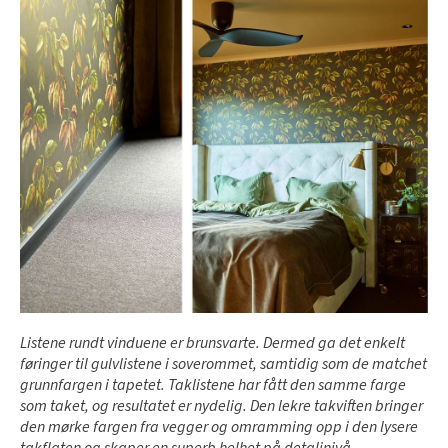
Listene rundt vinduene er brunsvarte. Dermed ga det enkelt
føringer til gulvlistene i soverommet, samtidig som de matchet
grunnfargen i tapetet. Taklistene har fått den samme farge
som taket, og resultatet er nydelig. Den lekre takviften bringer
den mørke fargen fra vegger og omramming opp i den lysere
takflaten og skaper en superb helhet på detaljnivå.