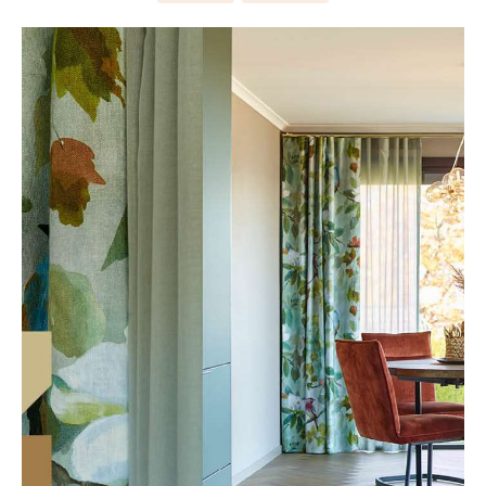
Rullegardin
Sparkel til treverk
Tapet med blader
Lær om kalkmaling
Sort
Kork
Beis
Tilbehør
Elektroverktøy
Bilpleie
Lamell
Gjør det selv!
Årets Fargekart 2026
Persienner
Utendørsfavoritter
Turkis
Herdet tregulv
Håndverktøy
Tekstiler
Inspirasjon til tapet
Sparkle veggen
Inspirasjon til malingsverktøy
Barnerom
Bostik Akryl Premium A990
Silhouette gardin
Hyttemagasin
Utstyr for å male inne
Rosa
Metallister
Arbeidsklær
Skadedyr
Inspirasjon til maling
Bambus spiletapet
Sparkel for hull
Pensel med ergonomisk grep
Duo rullegardiner
Farger til panel
Tapet til stue
Monteringslim
Lilla
Underlag
Gulvtilbehør
Inspirasjon til utemaling
Hvordan sprøytemale
Varme farger i harmoni
Inspirasjon til vask
Blå tapeter
Husfarger
Artikler om solskjerming
Hvordan velge riktig pensel
Farger til stue
Årlig vask av hus utvendig
Gul
Fotlist
Festemidler
Få hjelp
Grønne tapeter
Fargetrender eksteriør
Solskjerming til hytte
Årets Farge 2026
Vaske hus før maling
Finn din butikk
Beisfarger
Oransje
Ute
Strøsand & veisalt
Gjør det selv!
Motorisert solskjerming
Fargekart
Årlig vask av terrasse
Kundeservice
Gjør det selv!
Farger til terrasse
Når kan jeg male ute?
Luxaflex gardiner
Rense terrasse før beising