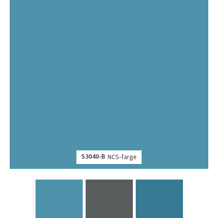
S3040-B
NCS-farge