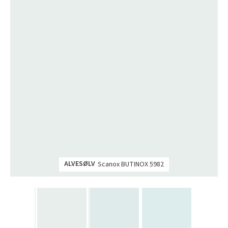
ALVESØLV
Scanox BUTINOX 5982