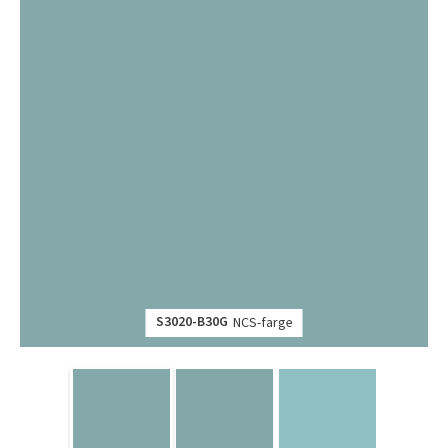
S3020-B30G
NCS-farge