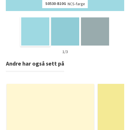
S0530-B10G
NCS-farge
1/3
Andre har også sett på