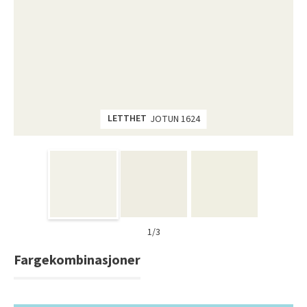
Tarkett Shade Eik Soft Beige Parkett
Bli inspirert av nye fargepaletter fra Årets Farge 2026!
LETTHET
JOTUN 1624
1/3
Fargekombinasjoner