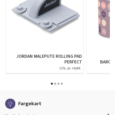
JORDAN MALEPUTE ROLLING PAD
PERFECT
BARON
119,- pr. stykk
Fargekart