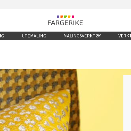
NG
UTEMALING
MALINGSVERKTØY
VERKT