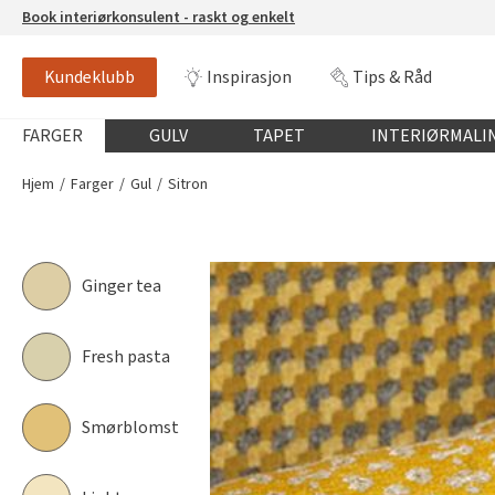
Book interiørkonsulent - raskt og enkelt
Kundeklubb
Inspirasjon
Tips & Råd
SITRON
FR1565
Globalnavigasjon mobil
FARGER
GULV
TAPET
INTERIØRMALI
Hjem
Farger
Gul
Sitron
Ginger tea
Fresh pasta
Smørblomst