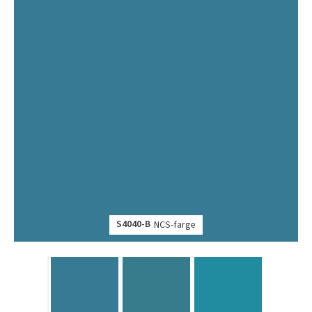
S4040-B
NCS-farge