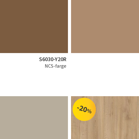
S6030-Y20R
NCS-farge
-20
%