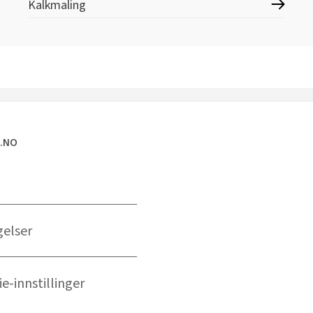
Kalkmaling
E.NO
gelser
e-innstillinger