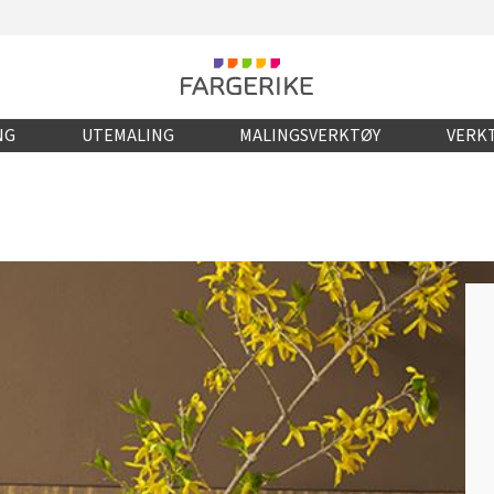
NG
UTEMALING
MALINGSVERKTØY
VERKT