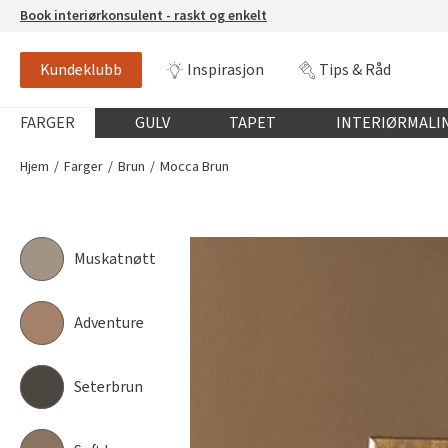
Book interiørkonsulent - raskt og enkelt
Kundeklubb
Inspirasjon
Tips & Råd
MOCCA BRUN
FR1585
Globalnavigasjon mobil
FARGER
GULV
TAPET
INTERIØRMALI
Hjem
Farger
Brun
Mocca Brun
Muskatnøtt
Adventure
Seterbrun