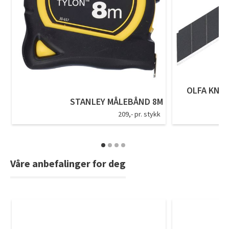
Tarkett Shade Eik Soft Beige Parkett
Bli inspirert av nye fargepaletter fra Årets Farge 2026!
OLFA KNIV
STANLEY MÅLEBÅND 8M
209,- pr. stykk
Våre anbefalinger for deg