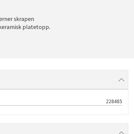
jerner skrapen
 keramisk platetopp.
228485