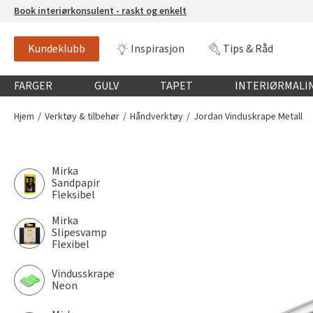
Book interiørkonsulent - raskt og enkelt
Kundeklubb
Inspirasjon
Tips & Råd
Globalnavigasjon mobil
FARGER
GULV
TAPET
INTERIØRMALI
Hjem
Verktøy & tilbehør
Håndverktøy
Jordan Vinduskrape Metall
Mirka
Sandpapir
Fleksibel
Mirka
Slipesvamp
Flexibel
Vindusskrape
Neon