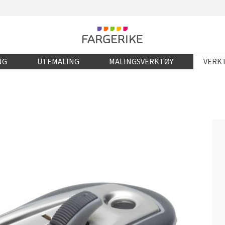
NG
UTEMALING
MALINGSVERKTØY
VERKT