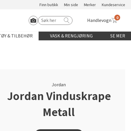
Finn butikk
Min side
Merker
Kundeservice
0
Handlevogn
Søk etter:
Start Roomvo
ØY & TILBEHØR
VASK & RENGJØRING
SE MER
Jordan
Jordan Vinduskrape
Metall