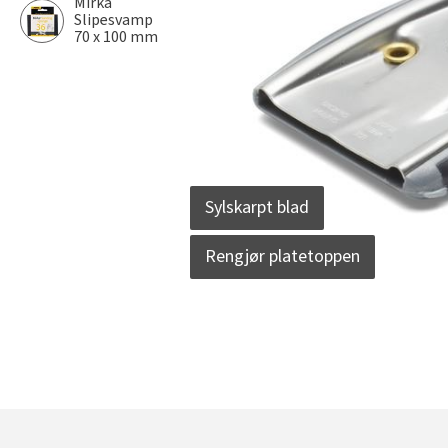
Mirka
Slipesvamp
70 x 100 mm
Sylskarpt blad
Rengjør platetoppen