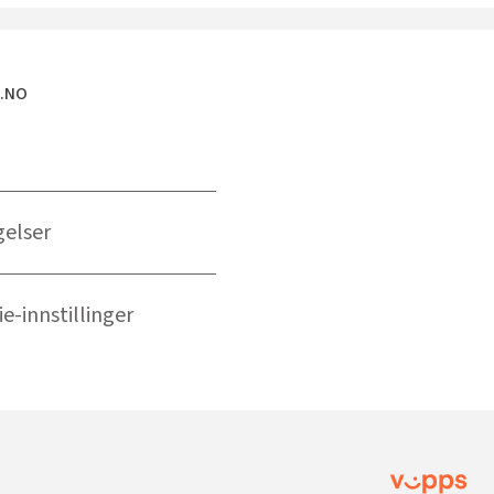
E.NO
gelser
e-innstillinger