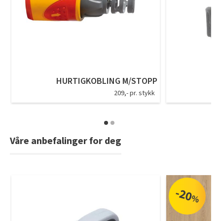
Tarkett Shade Eik Soft Beige Parkett
Bli inspirert av nye fargepaletter fra Årets Farge 2026!
HURTIGKOBLING M/STOPP
209,- pr. stykk
Våre anbefalinger for deg
-20
%