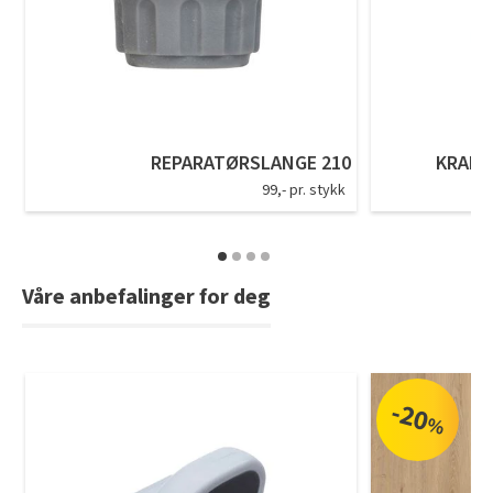
Tarkett Shade Eik Soft Beige Parkett
Bli inspirert av nye fargepaletter fra Årets Farge 2026!
REPARATØRSLANGE 210
KRANKO
99,- pr. stykk
Våre anbefalinger for deg
-20
%