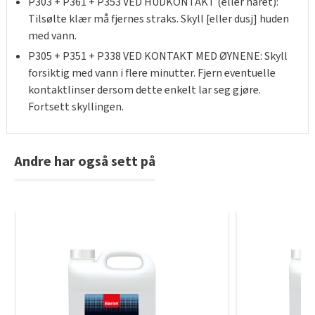
P303 + P361 + P353 VED HUDKONTAKT (eller håret):
Tilsølte klær må fjernes straks. Skyll [eller dusj] huden
med vann.
P305 + P351 + P338 VED KONTAKT MED ØYNENE: Skyll
forsiktig med vann i flere minutter. Fjern eventuelle
kontaktlinser dersom dette enkelt lar seg gjøre.
Fortsett skyllingen.
Andre har også sett på