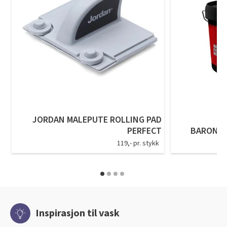
JORDAN MALEPUTE ROLLING PAD
PERFECT
BARON U
119,- pr. stykk
Inspirasjon til vask