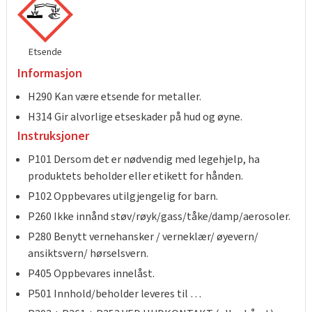
Tarkett Shade Eik Soft Beige Parkett
Bli inspirert av nye fargepaletter fra Årets Farge 2026!
Etsende
Informasjon
H290 Kan være etsende for metaller.
H314 Gir alvorlige etseskader på hud og øyne.
Instruksjoner
P101 Dersom det er nødvendig med legehjelp, ha
produktets beholder eller etikett for hånden.
P102 Oppbevares utilgjengelig for barn.
P260 Ikke innånd støv/røyk/gass/tåke/damp/aerosoler.
P280 Benytt vernehansker / verneklær/ øyevern/
ansiktsvern/ hørselsvern.
P405 Oppbevares innelåst.
P501 Innhold/beholder leveres til …