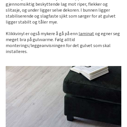
Slik legger du korkgulv
gjennomsiktig beskyttende lag mot riper, flekker og
Inspirasjon
Kundeservice
Beise terrasse
slitasje, og under ligger selve dekoren. I bunnen ligger
Book interiørkonsulent
Kundeservice
Legge klikkvinyl
stabiliserende og slagfaste sjikt som sørger for at gulvet
Populære beige farger
Hjemlevering
Male vegg
ligger stabilt og tåler mye.
Hjemlevering
Legge laminat
Farger til barnerom
Book interiørkonsulent
Klikkvinyl er også mykere å gå på enn
laminat
og egner seg
Book interiørkonsulent
Vår YouTube-kanal
Få hjelp
meget bra på gulvvarme. Følg alltid
Blåfarger
monterings/leggeanvisningen for det gulvet som skal
Slik gjør du uteplassen klar – se tips og bli inspirert
Finn din butikk
installeres.
Kalkmaling
Få hjelp
Kundeservice
Finn din butikk
Få hjelp
Hjemlevering
Kundeservice
Finn din butikk
Book interiørkonsulent
Hjemlevering
Kundeservice
Book interiørkonsulent
Hjemlevering
Book interiørkonsulent
MÅNEDENS GULV I AUGUST: