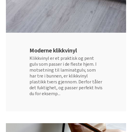
Tarkett Shade Eik Soft Beige Parkett
Bli inspirert av nye fargepaletter fra Årets Farge 2026!
Moderne klikkvinyl
Klikkvinyl er et praktisk og pent
gulv som passer i de fleste hjem. I
motsetning til laminatgulv, som
har tre i bunnen, er klikkvinyl
plastikk tvers gjennom. Derfor tåler
det fuktighet, og passer perfekt hvis
du for eksemp...