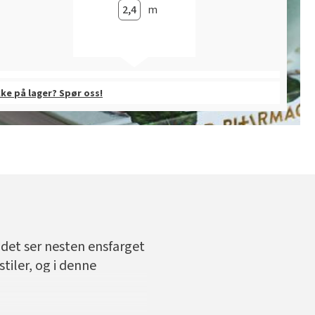
m
kke på lager? Spør oss!
 det ser nesten ensfarget
tiler, og i denne