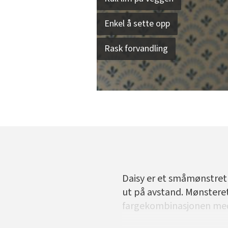
Enkel å sette opp
Rask forvandling
Daisy er et småmønstret 
ut på avstand. Mønsteret 
fargekombinasjonen med