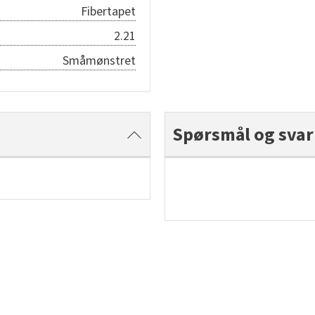
Fibertapet
2.21
Småmønstret
Spørsmål og svar