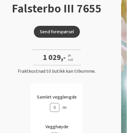
Falsterbo III 7655
Send forespørsel
1 029,-
pr.
rull
Fraktkostnad til butikk kan tilkomme.
Samlet vegglengde
m
Vegghøyde