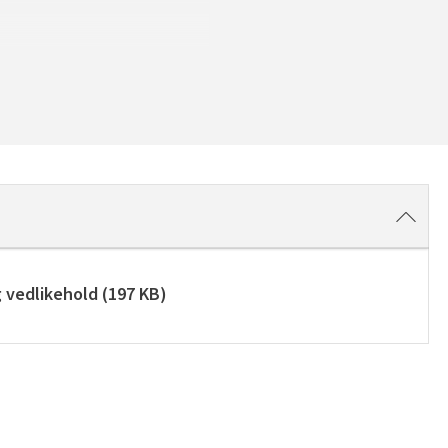
g vedlikehold
(
197 KB
)