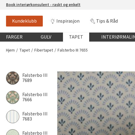
Book interiørkonsulent - raskt og enkelt
Kundeklubb
Inspirasjon
Tips & Råd
Globalnavigasjon mobil
FARGER
GULV
TAPET
INTERIØRMALI
Hjem
Tapet
Fibertapet
Falsterbo III 7655
Falsterbo III
7689
Falsterbo III
7666
Falsterbo III
7683
Falsterbo III