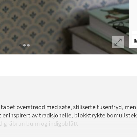
I
tapet overstrødd med søte, stiliserte tusenfryd, men
er inspirert av tradisjonelle, blokktrykte bomullsteks
 gråbrun bunn og indigoblått