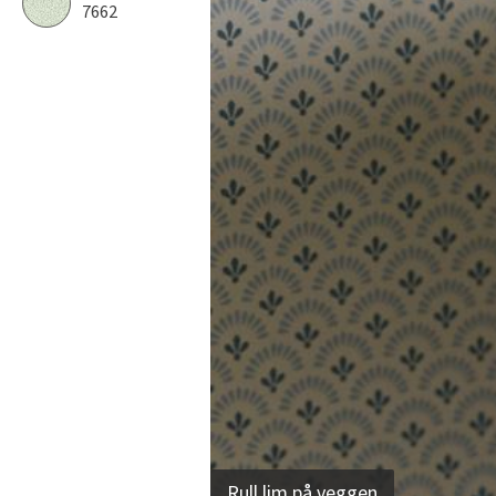
7662
Rull lim på veggen