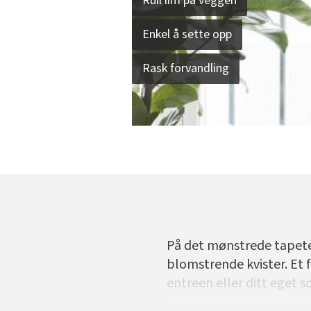
Rull lim på veggen
Enkel å sette opp
Rask forvandling
På det mønstrede tapetet
blomstrende kvister. Et 
entreen eller ditt eget 