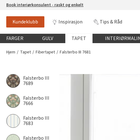
Book interiørkonsulent - raskt og enkelt
Kundeklubb
Inspirasjon
Tips & Råd
Globalnavigasjon mobil
FARGER
GULV
TAPET
INTERIØRMALI
Hjem
Tapet
Fibertapet
Falsterbo III 7681
Falsterbo III
7689
Falsterbo III
7666
Falsterbo III
7683
Falsterbo III