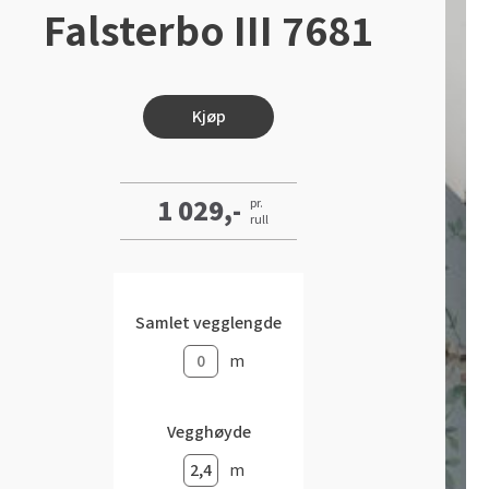
Falsterbo III 7681
Kjøp
1 029,-
pr.
rull
Samlet vegglengde
m
Vegghøyde
m