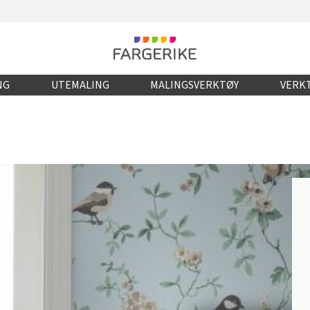
NG
UTEMALING
MALINGSVERKTØY
VERKT