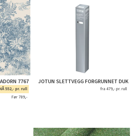
ADORN 7767
JOTUN SLETTVEGG FORGRUNNET DUK
NÅ 552,- pr. rull
fra 479,- pr. rull
Før 789,-