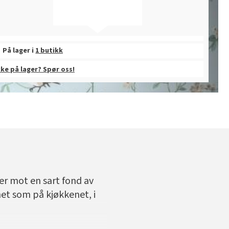
På lager i
1 butikk
kke på lager? Spør oss!
er mot en sart fond av
met som på kjøkkenet, i