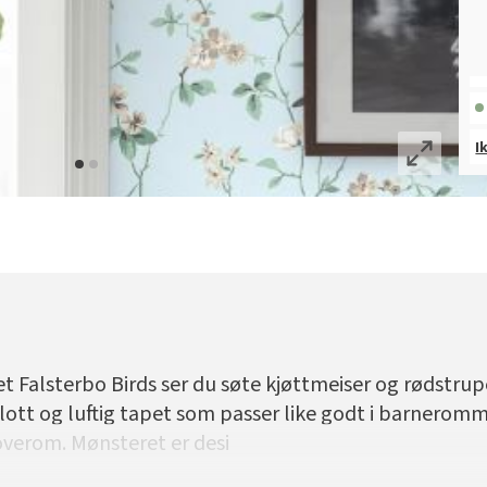
I
 Falsterbo Birds ser du søte kjøttmeiser og rødstrup
flott og luftig tapet som passer like godt i barnerom
soverom. Mønsteret er desi