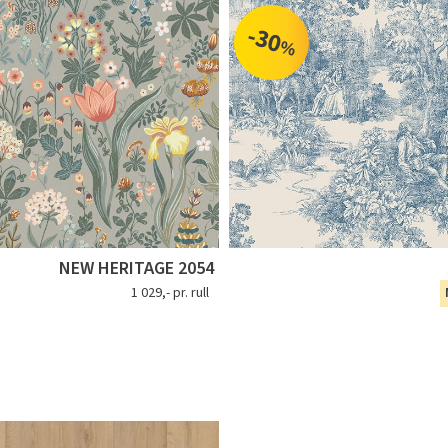
-30
%
NEW HERITAGE 2054
1 029,- pr. rull