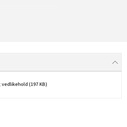
g vedlikehold
(
197 KB
)