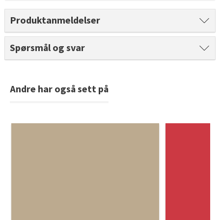
Tarkett Shade Eik Soft Beige Parkett
Produktanmeldelser
Bli inspirert av nye fargepaletter fra Årets Farge 2026!
Spørsmål og svar
Andre har også sett på