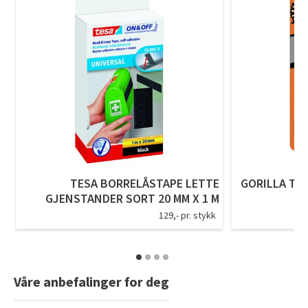
Tarkett Shade Eik Soft Beige Parkett
Bli inspirert av nye fargepaletter fra Årets Farge 2026!
TESA BORRELÅSTAPE LETTE
GORILLA TAP
GJENSTANDER SORT 20 MM X 1 M
129,- pr. stykk
Våre anbefalinger for deg