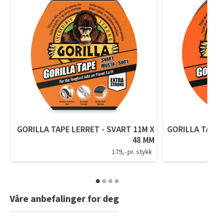
Tarkett Shade Eik Soft Beige Parkett
Bli inspirert av nye fargepaletter fra Årets Farge 2026!
GORILLA TAPE LERRET - SVART 11M X
GORILLA TAPE
48 MM
179,- pr. stykk
Våre anbefalinger for deg