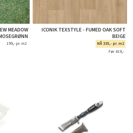
NEW MEADOW
ICONIK TEXSTYLE - FUMED OAK SOFT
MOSEGRØNN
BEIGE
199,- pr. m2
NÅ 335,- pr. m2
Før 419,-