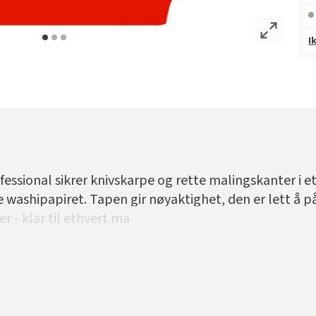
I
essional sikrer knivskarpe og rette malingskanter i 
e washipapiret. Tapen gir nøyaktighet, den er lett å 
er - klar til ethvert ma