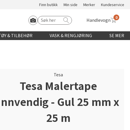
Finn butikk
Min side
Merker
Kundeservice
0
Handlevogn
Søk etter:
Start Roomvo
ØY & TILBEHØR
VASK & RENGJØRING
SE MER
Tesa
Tesa Malertape
Innvendig - Gul 25 mm x
25 m