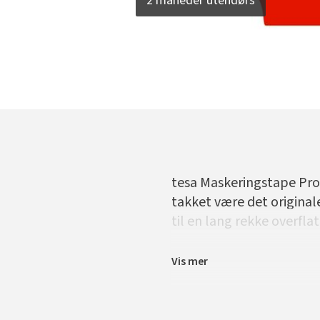
2 måneder utendørs
tesa Maskeringstape Prof
takket være det original
til en lang rekke overflat
Vis mer