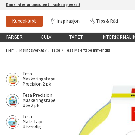
Book interiørkonsulent - raskt og enkelt
Kundeklubb
Inspirasjon
Tips & Råd
Globalnavigasjon mobil
FARGER
GULV
TAPET
INTERIØRMALI
Hjem
Malingsverktøy
Tape
Tesa Malertape Innvendig
Tesa
Maskeringstape
Precision 2 pk
Tesa Precision
Maskeringstape
Ute 2 pk
Tesa
Malertape
Utvendig