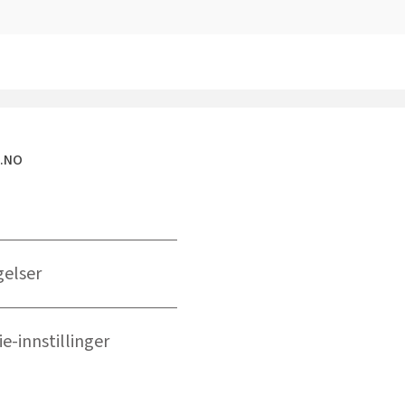
E.NO
gelser
e-innstillinger