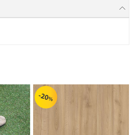
-20
%