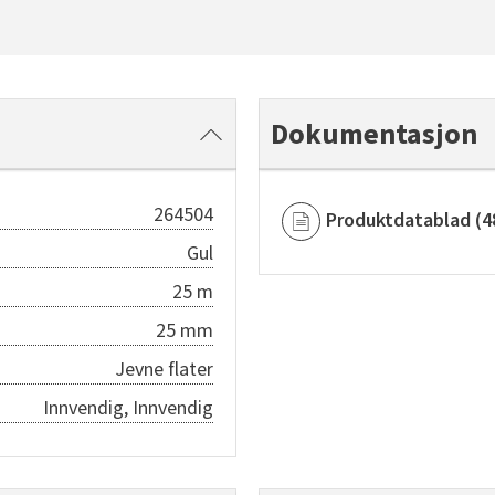
Dokumentasjon
264504
Produktdatablad
(
4
Gul
25 m
25 mm
Jevne flater
Innvendig, Innvendig