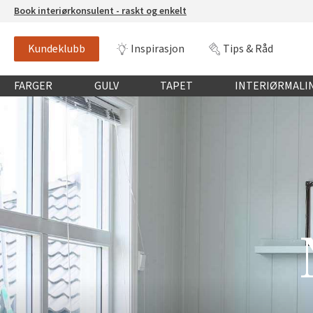
Book interiørkonsulent - raskt og enkelt
Kundeklubb
Inspirasjon
Tips & Råd
Globalnavigasjon mobil
FARGER
GULV
TAPET
INTERIØRMALI