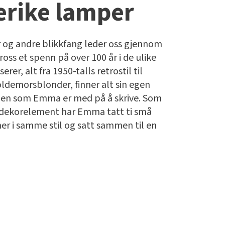
erike lamper
 og andre blikkfang leder oss gjennom
oss et spenn på over 100 år i de ulike
serer, alt fra 1950-talls retrostil til
ldemorsblonder, finner alt sin egen
orien som Emma er med på å skrive. Som
dekorelement har Emma tatt ti små
r i samme stil og satt sammen til en