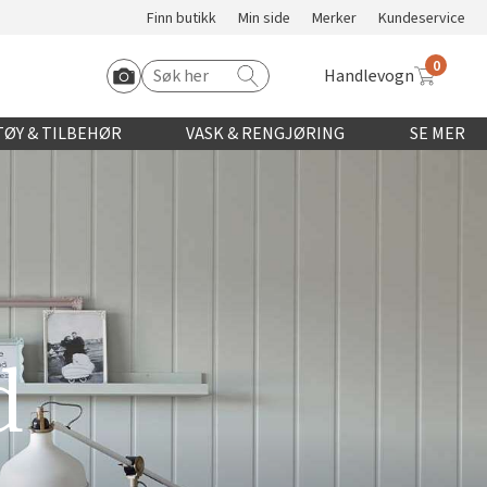
Finn butikk
Min side
Merker
Kundeservice
0
Handlevogn
Søk etter:
Start Roomvo
ØY & TILBEHØR
VASK & RENGJØRING
SE MER
d