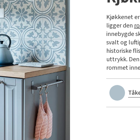
Kjøkkenet er 
ligger den
ro
innebygde sk
svalt og lufti
historiske fl
uttrykk. Den
rommet innen
Tåk