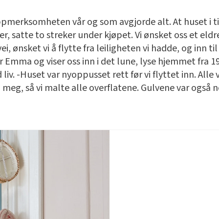
pmerksomheten vår og som avgjorde alt. At huset i til
r, satte to streker under kjøpet. Vi ønsket oss et eld
i, ønsket vi å flytte fra leiligheten vi hadde, og inn t
 Emma og viser oss inn i det lune, lyse hjemmet fra 1
iv. -Huset var nyoppusset rett før vi flyttet inn. Alle 
meg, så vi malte alle overflatene. Gulvene var også noe 