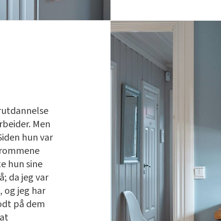
rutdannelse
rbeider. Men
 Siden hun var
e rommene
te hun sine
å; da jeg var
, og jeg har
godt på dem
 at