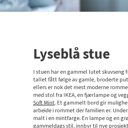
Lyseblå stue
I stuen har en gammel lutet skuvseng f
tallet fått følge av gamle, broderte pu
ellers er nok det mest moderne rommet
med stol fra IKEA, en fjærlampe og vegg
Soft Mint
. Et gammelt bord gir mulighet
arbeide i rommet der familien er. Under
malt i en mintfarge. En lampe og en grø
gammeldags stil, innbyr til nye prosjek