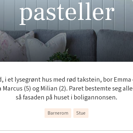
pasteller
d, i et lysegrønt hus med rød takstein, bor Emma
Marcus (5) og Milian (2). Paret bestemte seg all
så fasaden på huset i boligannonsen.
Barnerom
Stue