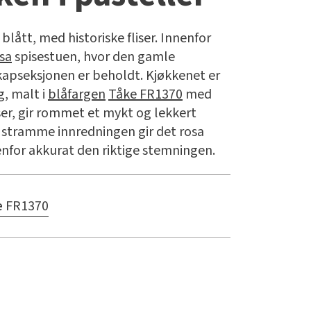
blått, med historiske fliser. Innenfor
sa
spisestuen, hvor den gamle
apseksjonen er beholdt. Kjøkkenet er
g, malt i
blåfargen
Tåke FR1370
med
iser, gir rommet et mykt og lekkert
 stramme innredningen gir det rosa
for akkurat den riktige stemningen.
e
FR1370