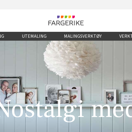
NG
UTEMALING
MALINGSVERKTØY
VERKT
Nostalgi me