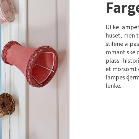
Farg
Ulike lamper
huset, men tr
stilene vi pas
romantiske o
plass i hist
et morsomt 
lampeskjerme
lenke.