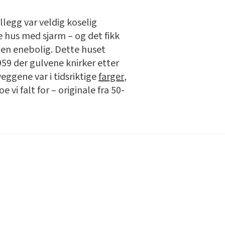
legg var veldig koselig
re hus med sjarm – og det fikk
il en enebolig. Dette huset
959 der gulvene knirker etter
veggene var i tidsriktige
farger
,
vi falt for – originale fra 50-