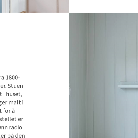
ra 1800-
ter. Stuen
 i huset,
er malt i
 for å
stellet er
nn radio i
ter på den