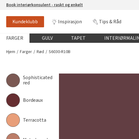
Book interiørkonsulent - raskt og enkelt
Kundeklubb
Inspirasjon
Tips & Råd
S6030-R10B
NCS-FARGE
Globalnavigasjon mobil
FARGER
GULV
TAPET
INTERIØRMALI
Hjem
Farger
Rød
S6030-R10B
Sophisticated
red
Bordeaux
Terracotta