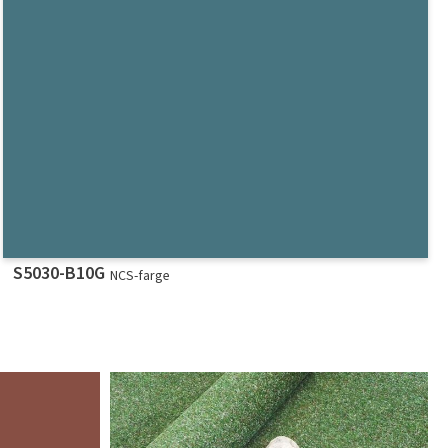
S5030-B10G
NCS-farge