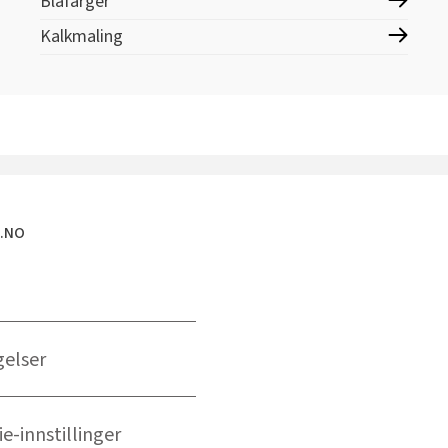
Blåfarger
Kalkmaling
E.NO
gelser
e-innstillinger