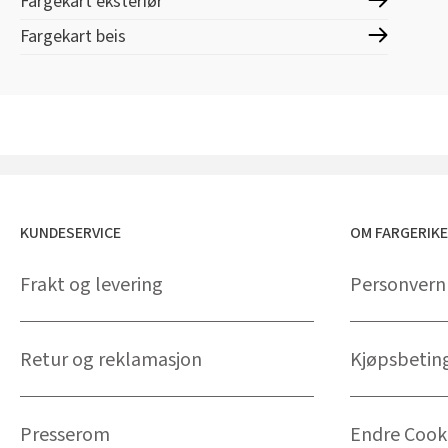
Fargekart eksteriør
Fargekart beis
KUNDESERVICE
OM FARGERIK
Frakt og levering
Personvern
Retur og reklamasjon
Kjøpsbetin
Presserom
Endre Cooki