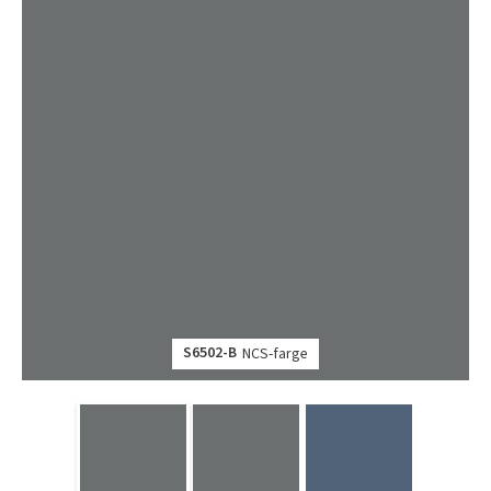
S6502-B
NCS-farge