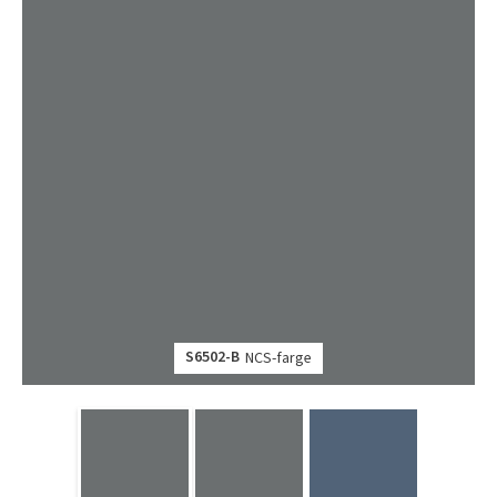
S6502-B
NCS-farge