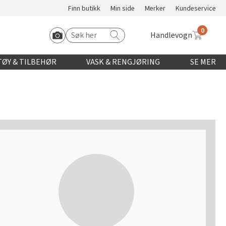
Finn butikk
Min side
Merker
Kundeservice
0
Handlevogn
Søk etter:
Start Roomvo
ØY & TILBEHØR
VASK & RENGJØRING
SE MER