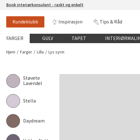
Book interiørkonsulent - raskt og enkelt
Kundeklubb
Inspirasjon
Tips & Råd
LYS SYRIN
JOTUN 4415
Globalnavigasjon mobil
FARGER
GULV
TAPET
INTERIØRMALI
Hjem
Farger
Lilla
Lys syrin
Støvete
Lavendel
Stella
Daydream