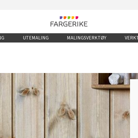
NG
UTEMALING
MALINGSVERKTØY
VERKT