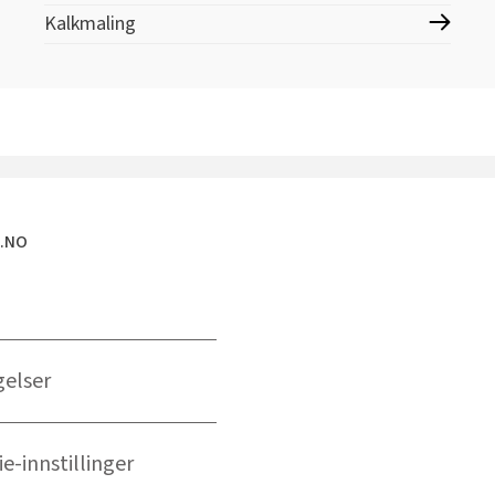
Kalkmaling
E.NO
gelser
e-innstillinger