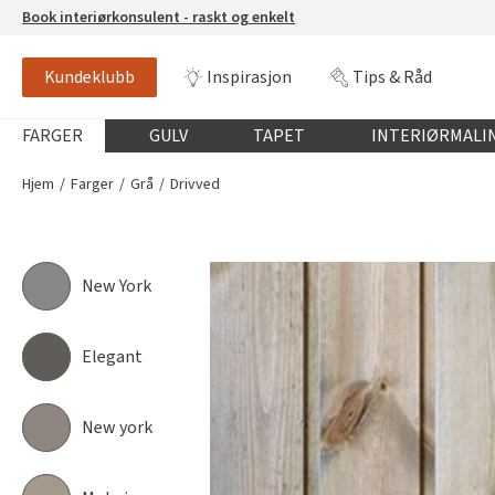
Book interiørkonsulent - raskt og enkelt
Kundeklubb
Inspirasjon
Tips & Råd
DRIVVED
JOTUN 9041
Globalnavigasjon mobil
FARGER
GULV
TAPET
INTERIØRMALI
Hjem
Farger
Grå
Drivved
New York
Elegant
New york