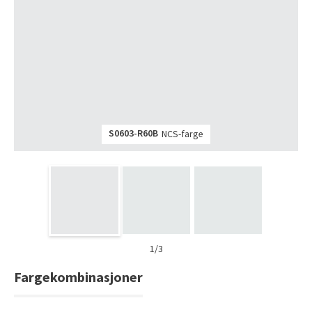
Tarkett Shade Eik Soft Beige Parkett
Bli inspirert av nye fargepaletter fra Årets Farge 2026!
S0603-R60B
NCS-farge
1/3
Fargekombinasjoner