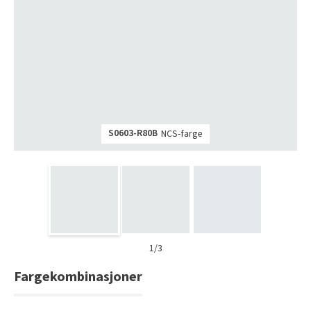
Tarkett Shade Eik Soft Beige Parkett
Bli inspirert av nye fargepaletter fra Årets Farge 2026!
S0603-R80B
NCS-farge
1/3
Fargekombinasjoner