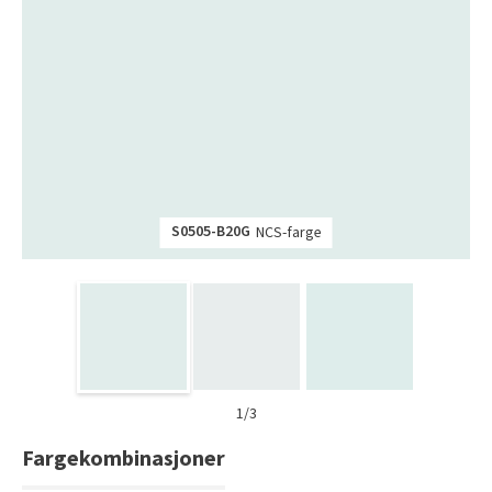
Tarkett Shade Eik Soft Beige Parkett
Bli inspirert av nye fargepaletter fra Årets Farge 2026!
S0505-B20G
NCS-farge
1/3
Fargekombinasjoner