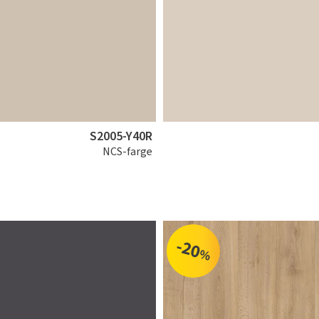
S2005-Y40R
NCS-farge
-20
%