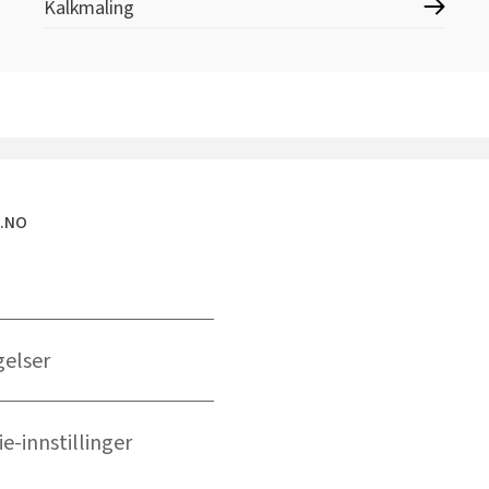
Kalkmaling
E.NO
gelser
e-innstillinger