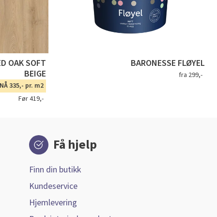
ED OAK SOFT
BARONESSE FLØYEL
BEIGE
fra 299,-
NÅ 335,- pr. m2
Før 419,-
Få hjelp
Finn din butikk
Kundeservice
Hjemlevering