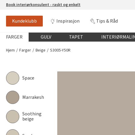
Book interiørkonsulent - raskt og enkelt
Kundeklubb
Inspirasjon
Tips & Råd
S3005-Y50R
NCS-FARGE
Globalnavigasjon mobil
FARGER
GULV
TAPET
INTERIØRMALI
Hjem
Farger
Beige
S3005-Y50R
Space
Marrakesh
Soothing
beige