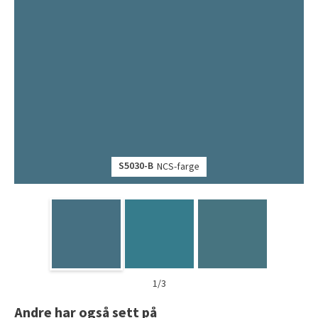
S5030-B
NCS-farge
1/3
Andre har også sett på