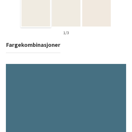
Tarkett Shade Eik Soft Beige Parkett
Bli inspirert av nye fargepaletter fra Årets Farge 2026!
1/3
Fargekombinasjoner