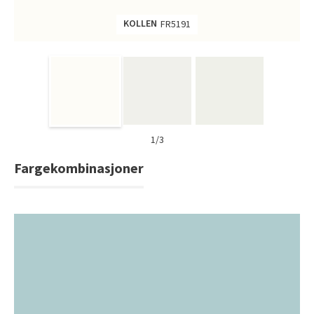
Tarkett Shade Eik Soft Beige Parkett
KOLLEN
FR5191
Bli inspirert av nye fargepaletter fra Årets Farge 2026!
1/3
Fargekombinasjoner