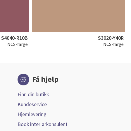
S4040-R10B
S3020-Y40R
NCS-farge
NCS-farge
Få hjelp
Finn din butikk
Kundeservice
Hjemlevering
Book interiørkonsulent