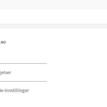
E.NO
gelser
e-innstillinger