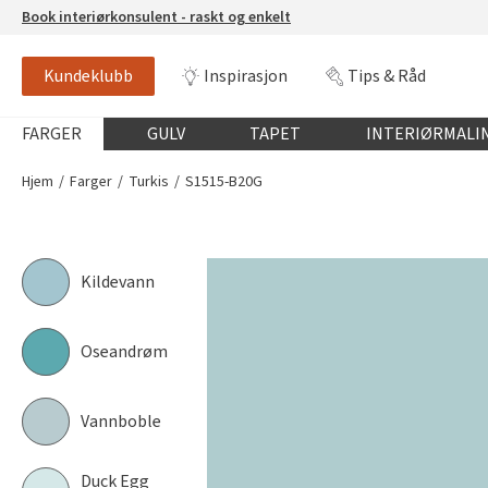
Book interiørkonsulent - raskt og enkelt
Kundeklubb
Inspirasjon
Tips & Råd
S1515-B20G
NCS-FARGE
Globalnavigasjon mobil
FARGER
GULV
TAPET
INTERIØRMALI
Hjem
Farger
Turkis
S1515-B20G
Kildevann
Oseandrøm
Vannboble
Duck Egg