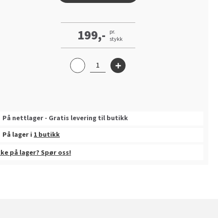
199,-
pr.
stykk
På nettlager - Gratis levering til butikk
På lager i
1 butikk
kke på lager? Spør oss!