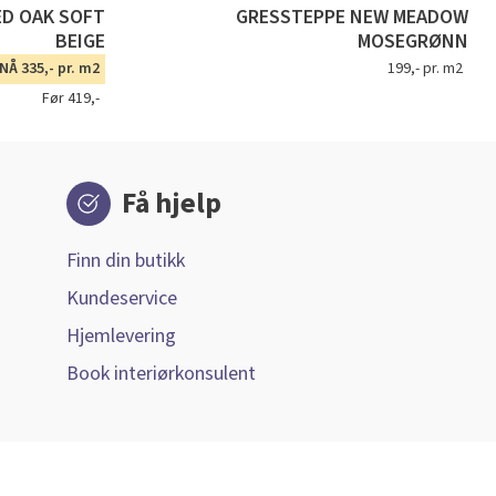
ED OAK SOFT
GRESSTEPPE NEW MEADOW
BEIGE
MOSEGRØNN
NÅ 335,- pr. m2
199,- pr. m2
Før 419,-
Få hjelp
Finn din butikk
Kundeservice
Hjemlevering
Book interiørkonsulent