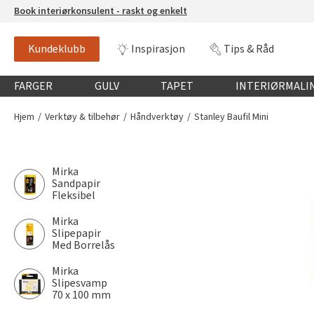
Book interiørkonsulent - raskt og enkelt
Kundeklubb
Inspirasjon
Tips & Råd
Globalnavigasjon mobil
FARGER
GULV
TAPET
INTERIØRMALI
Hjem
Verktøy & tilbehør
Håndverktøy
Stanley Baufil Mini
Mirka
Sandpapir
Fleksibel
Mirka
Slipepapir
Med Borrelås
Mirka
Slipesvamp
70 x 100 mm