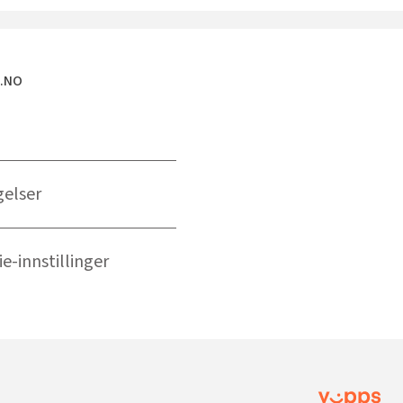
E.NO
gelser
e-innstillinger