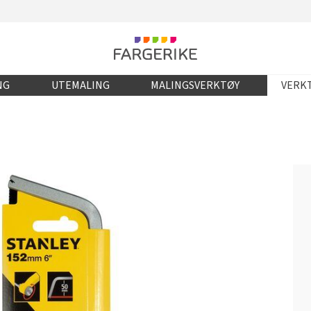
NG
UTEMALING
MALINGSVERKTØY
VERKT