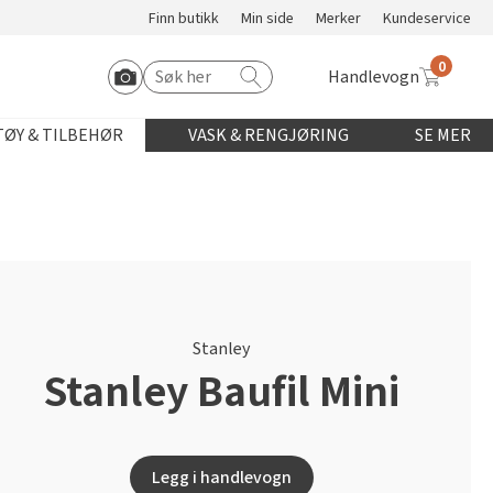
Finn butikk
Min side
Merker
Kundeservice
0
Handlevogn
Søk etter:
Start Roomvo
ØY & TILBEHØR
VASK & RENGJØRING
SE MER
Stanley
Stanley Baufil Mini
Legg i handlevogn