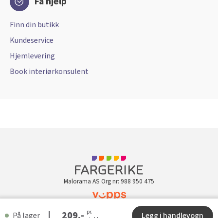
Få hjelp
Finn din butikk
Kundeservice
Hjemlevering
Book interiørkonsulent
Malorama AS Org nr: 988 950 475
pr.
Kundeklubb
209,-
På lager
Legg i handlevogn